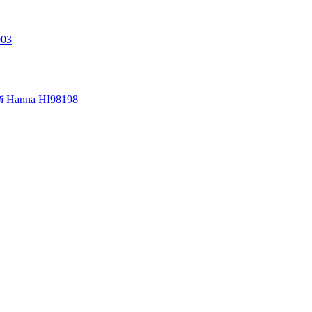
03
i Hanna HI98198