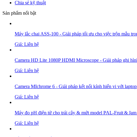
Chia sẻ kỹ thuật
Sản phẩm nổi bật
Máy lắc chai ASS-100 - Giải pháp tối ưu cho việc trộn mẫu tro
Giá: Liên hệ
Camera HD Lite 1080P HDMI Microscope - Giải pháp ghi hình v
Giá: Liên hệ
Camera MIchrome 6 - Giải pháp kết nối kính hiển vi với laptop 
Giá: Liên hệ
Máy đo pH điện tử cho trái cây & mứt model PAL‑Fruit & Jam
Giá: Liên hệ