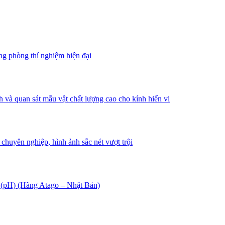
ng phòng thí nghiệm hiện đại
à quan sát mẫu vật chất lượng cao cho kính hiển vi
chuyên nghiệp, hình ảnh sắc nét vượt trội
 (pH) (Hãng Atago – Nhật Bản)