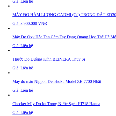
Giá: Liên hệ
MÁY ĐO HÀM LƯỢNG CADMI (Cd) TRONG ĐẤT ZD30
Giá: 8,900,000 VNĐ
Máy Đo Oxy Hòa Tan Cầm Tay Dạng Quang Học Thế Hệ Mớ
Giá: Liên hệ
Thước Đo Đường Kính BEINERA Thụy Sĩ
Giá: Liên hệ
Máy đo màu Nippon Denshoku Model ZE-7700 Nhật
Giá: Liên hệ
Checker Máy Đo Iot Trong Nước Sạch HI718 Hanna
Giá: Liên hệ