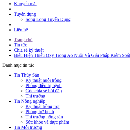
Khuyến mãi
Tuyển dụng
Song Long Tuyển Dụng
Liên hệ
Trang chủ
Tin tức
Chia sẻ kỹ thuật
Biểu Hiện Thiếu Oxy Trong Ao Nuôi Và Giải Pháp Kiểm Soá
Danh mục tin tức
Tin Thủy Sản
Kỹ thuật nuôi trồng
Phòng điều trị bệnh
Góc chia sẻ hỏi đáp
Thị trường
Tin Nông nghiệp
Kỹ thuật trồng trọt
Phòng trừ bệnh
Thị trường nông sản
Sức khỏe và thực phẩm
Tin Môi trường