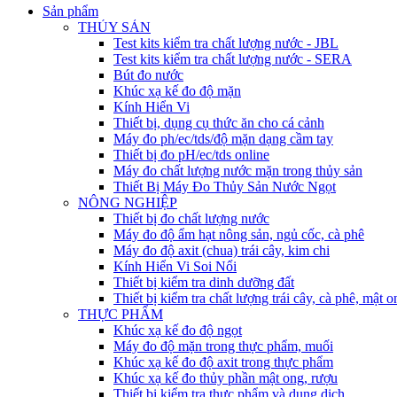
Sản phẩm
THỦY SẢN
Test kits kiểm tra chất lượng nước - JBL
Test kits kiểm tra chất lượng nước - SERA
Bút đo nước
Khúc xạ kế đo độ mặn
Kính Hiển Vi
Thiết bị, dụng cụ thức ăn cho cá cảnh
Máy đo ph/ec/tds/độ mặn dạng cầm tay
Thiết bị đo pH/ec/tds online
Máy đo chất lượng nước mặn trong thủy sản
Thiết Bị Máy Đo Thủy Sản Nước Ngọt
NÔNG NGHIỆP
Thiết bị đo chất lượng nước
Máy đo độ ẩm hạt nông sản, ngủ cốc, cà phê
Máy đo độ axit (chua) trái cây, kim chi
Kính Hiển Vi Soi Nổi
Thiết bị kiểm tra dinh dưỡng đất
Thiết bị kiểm tra chất lượng trái cây, cà phê, mật o
THỰC PHẨM
Khúc xạ kế đo độ ngọt
Máy đo độ mặn trong thực phẩm, muối
Khúc xạ kế đo độ axit trong thực phẩm
Khúc xạ kế đo thủy phần mật ong, rượu
Thiết bị kiểm tra thực phẩm và dung dịch