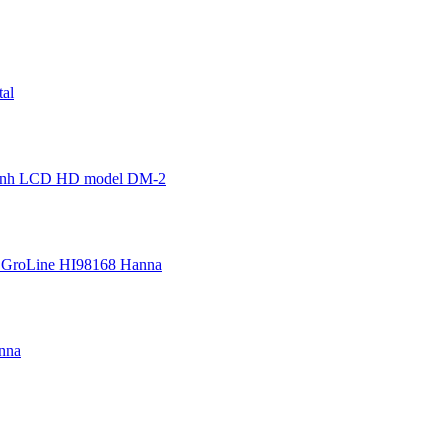
al
 hình LCD HD model DM-2
 GroLine HI98168 Hanna
nna