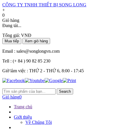
CÔNG TY TNHH THIẾT BỊ SONG LONG
+
0
Giỏ hàng
Đang tải...
Tổng giá:
VNĐ
Mua tiếp
Xem giỏ hàng
Email :
sales@songlongvn.com
Tell :
(+ 84 ) 90 82 85 230
Giờ làm việc : THỨ 2 - THỨ 6, 8:00 - 17:45
Search
Giỏ hàng
0
Trang chủ
Giới thiệu
Về Chúng Tôi