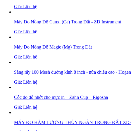
Giá: Liên hệ
Máy Đo Nồng Độ Canxi (Ca) Trong Đất - ZD Instrument
Giá: Liên hệ
Máy Đo Nồng Độ Magie (Mg) Trong Đất
Giá: Liên hệ
Sàng rây 100 Mesh đường kính 8 inch - nửa chiều cao - Hogen
Giá: Liên hệ
Cốc đo độ nhớt cho mực in – Zahn Cup – Rigosha
Giá: Liên hệ
MÁY ĐO HÀM LƯỢNG THỦY NGÂN TRONG ĐẤT ZD3