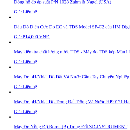
Đồng hồ đo áp suất P/N 1028 Zahm & Nagel (USA)
Giá: Liên hệ
Đầu Dò Điện Cực Đo EC và TDS Model SP-C2 của HM Digit
Giá: 814,000 VNĐ
Máy kiểm tra chất lượng nước TDS - Máy đo TDS kép Màn
Giá: Liên hệ
Máy Đo pH/Nhiệt Độ Đất Và Nước Cầm Tay Chuyên Nghiệp
Giá: Liên hệ
Máy Đo pH/Nhiệt Độ Trong Đất Trồng Và Nước HI99121 Ha
Giá: Liên hệ
Máy Đo Nồng Độ Boron (B) Trong Đất ZD-INSTRUMENT