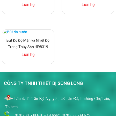
HI98107
HI98127
Liên hệ
Liên hệ
Bút Đo Độ Mặn và Nhiệt Độ
Trong Thủy Sản HI98319
Hanna
Liên hệ
CÔNG TY TNHH THIẾT BỊ SONG LONG
Lầu 4, Tn Tân Kỷ Nguyên, 43 Tản Đà, Phường Chợ Lớn,
Tp.hcm
.
(028) 38.539.616 - 19
hoặc
(028) 38.539.625