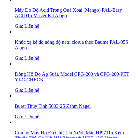
Máy Đo Độ Acid Trong Quả Xoài (Mango) PAL-Easy
ACID15 Master Kit Atago
Giá: Liên hệ
Khúc xạ kế đo nồng độ natri clorua theo Baume PAL-05S
Atago
Giá: Liên hệ
Đồng Hồ Đo Áp Suât, Model CPG-200 và CPG-200-PET
YI-C-CHECK
Giá: Liên hệ
Buret Thủy Tinh 5003-25 Zahm Nagel
Giá: Liên hệ
Combo Máy Đo Đa Chỉ Tiêu Nước Mặn HI97115 Kèm