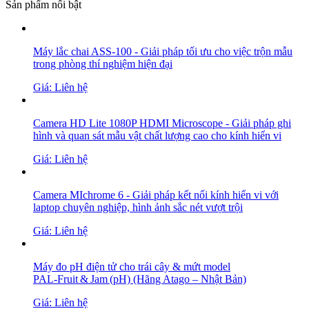
Sản phẩm nổi bật
Máy lắc chai ASS-100 - Giải pháp tối ưu cho việc trộn mẫu
trong phòng thí nghiệm hiện đại
Giá: Liên hệ
Camera HD Lite 1080P HDMI Microscope - Giải pháp ghi
hình và quan sát mẫu vật chất lượng cao cho kính hiển vi
Giá: Liên hệ
Camera MIchrome 6 - Giải pháp kết nối kính hiển vi với
laptop chuyên nghiệp, hình ảnh sắc nét vượt trội
Giá: Liên hệ
Máy đo pH điện tử cho trái cây & mứt model
PAL‑Fruit & Jam (pH) (Hãng Atago – Nhật Bản)
Giá: Liên hệ