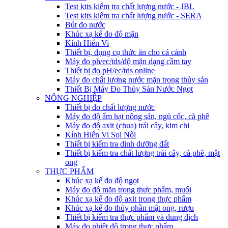
Test kits kiểm tra chất lượng nước - JBL
Test kits kiểm tra chất lượng nước - SERA
Bút đo nước
Khúc xạ kế đo độ mặn
Kính Hiển Vi
Thiết bị, dụng cụ thức ăn cho cá cảnh
Máy đo ph/ec/tds/độ mặn dạng cầm tay
Thiết bị đo pH/ec/tds online
Máy đo chất lượng nước mặn trong thủy sản
Thiết Bị Máy Đo Thủy Sản Nước Ngọt
NÔNG NGHIỆP
Thiết bị đo chất lượng nước
Máy đo độ ẩm hạt nông sản, ngủ cốc, cà phê
Máy đo độ axit (chua) trái cây, kim chi
Kính Hiển Vi Soi Nổi
Thiết bị kiểm tra dinh dưỡng đất
Thiết bị kiểm tra chất lượng trái cây, cà phê, mật
ong
THỰC PHẨM
Khúc xạ kế đo độ ngọt
Máy đo độ mặn trong thực phẩm, muối
Khúc xạ kế đo độ axit trong thực phẩm
Khúc xạ kế đo thủy phần mật ong, rượu
Thiết bị kiểm tra thực phẩm và dung dịch
Máy đo nhiệt độ trong thực phẩm