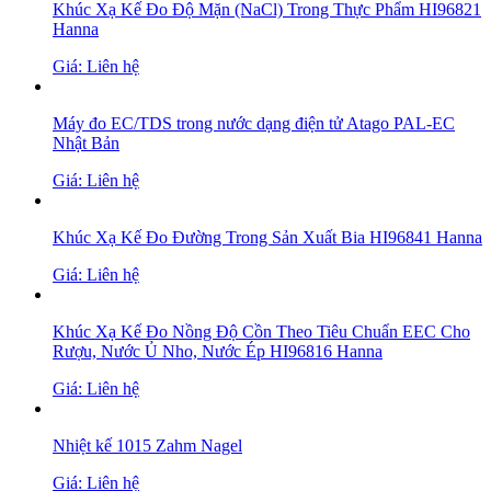
Khúc Xạ Kế Đo Độ Mặn (NaCl) Trong Thực Phẩm HI96821
Hanna
Giá: Liên hệ
Máy đo EC/TDS trong nước dạng điện tử Atago PAL-EC
Nhật Bản
Giá: Liên hệ
Khúc Xạ Kế Đo Đường Trong Sản Xuất Bia HI96841 Hanna
Giá: Liên hệ
Khúc Xạ Kế Đo Nồng Độ Cồn Theo Tiêu Chuẩn EEC Cho
Rượu, Nước Ủ Nho, Nước Ép HI96816 Hanna
Giá: Liên hệ
Nhiệt kế 1015 Zahm Nagel
Giá: Liên hệ