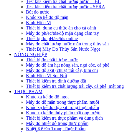
Test kits kiểm tra chất lượng nước - JBL
Test kits kiểm tra chất lượng nước - SERA
Bút đo nước
Khúc xạ kế đo độ mặn
Kính Hiển Vi
Thiết bị, dụng cụ thức ăn cho cá cảnh
Máy đo ph/ec/tds/độ mặn dạng cầm tay
Thiết bị đo pH/ec/tds online
Máy đo chất lượng nước mặn trong thủy sản
Thiết Bị Máy Đo Thủy Sản Nước Ngọt
NÔNG NGHIỆP
Thiết bị đo chất lượng nước
Máy đo độ ẩm hạt nông sản, ngủ cốc, cà phê
Máy đo độ axit (chua) trái cây, kim chi
Kính Hiển Vi Soi Nổi
Thiết bị kiểm tra dinh dưỡng đất
Thiết bị kiểm tra chất lượng trái cây, cà phê, mật ong
THỰC PHẨM
Khúc xạ kế đo độ ngọt
Máy đo độ mặn trong thực phẩm, muối
Khúc xạ kế đo độ axit trong thực phẩm
Khúc xạ kế đo thủy phần mật ong, rượu
Thiết bị kiểm tra thực phẩm và dung dịch
Máy đo nhiệt độ trong thực phẩm
Nhiệt Kế Đo Trong Thực Phẩm