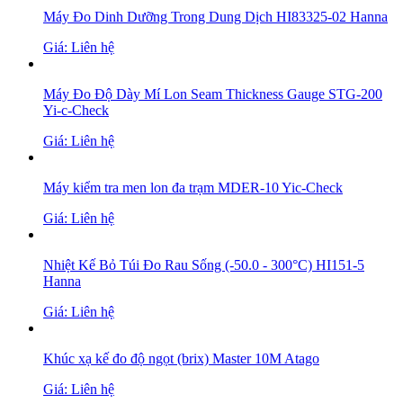
Máy Đo Dinh Dưỡng Trong Dung Dịch HI83325-02 Hanna
Giá: Liên hệ
Máy Đo Độ Dày Mí Lon Seam Thickness Gauge STG-200
Yi-c-Check
Giá: Liên hệ
Máy kiểm tra men lon đa trạm MDER-10 Yic-Check
Giá: Liên hệ
Nhiệt Kế Bỏ Túi Đo Rau Sống (-50.0 - 300°C) HI151-5
Hanna
Giá: Liên hệ
Khúc xạ kế đo độ ngọt (brix) Master 10M Atago
Giá: Liên hệ