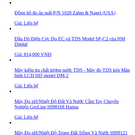
Đồng hồ đo áp suất P/N 1028 Zahm & Nagel (USA)
Giá: Liên hệ
Đầu Dò Điện Cực Đo EC và TDS Model SP-C2 của HM
Digital
Giá: 814,000 VNĐ
Máy kiểm tra chất lượng nước TDS - Máy đo TDS kép Màn
hình LCD HD model DM-2
Giá: Liên hệ
Máy Đo pH/Nhiệt Độ Đất Và Nước Cầm Tay Chuyên
Nghiệp GroLine HI98168 Hanna
Giá: Liên hệ
Máy Đo pH/Nhiệt Độ Trong Đất Trồng Và Nước HI99121