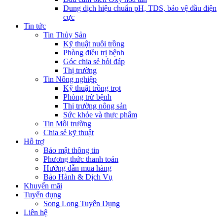
Dung dịch hiệu chuẩn pH, TDS, bảo vệ đầu điện
cực
Tin tức
Tin Thủy Sản
Kỹ thuật nuôi trồng
Phòng điều trị bệnh
Góc chia sẻ hỏi đáp
Thị trường
Tin Nông nghiệp
Kỹ thuật trồng trọt
Phòng trừ bệnh
Thị trường nông sản
Sức khỏe và thực phẩm
Tin Môi trường
Chia sẻ kỹ thuật
Hỗ trợ
Bảo mật thông tin
Phương thức thanh toán
Hướng dẫn mua hàng
Bảo Hành & Dịch Vụ
Khuyến mãi
Tuyển dụng
Song Long Tuyển Dụng
Liên hệ