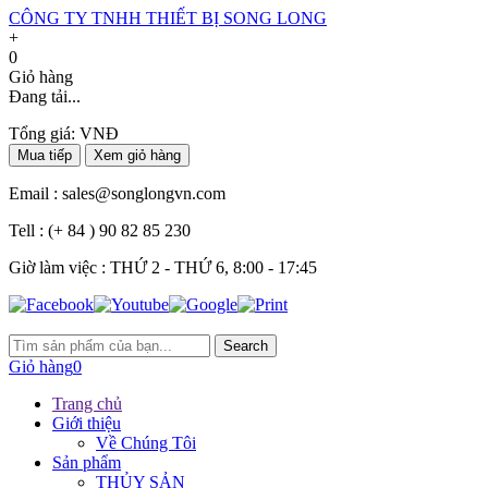
CÔNG TY TNHH THIẾT BỊ SONG LONG
+
0
Giỏ hàng
Đang tải...
Tổng giá:
VNĐ
Mua tiếp
Xem giỏ hàng
Email :
sales@songlongvn.com
Tell :
(+ 84 ) 90 82 85 230
Giờ làm việc : THỨ 2 - THỨ 6, 8:00 - 17:45
Search
Giỏ hàng
0
Trang chủ
Giới thiệu
Về Chúng Tôi
Sản phẩm
THỦY SẢN