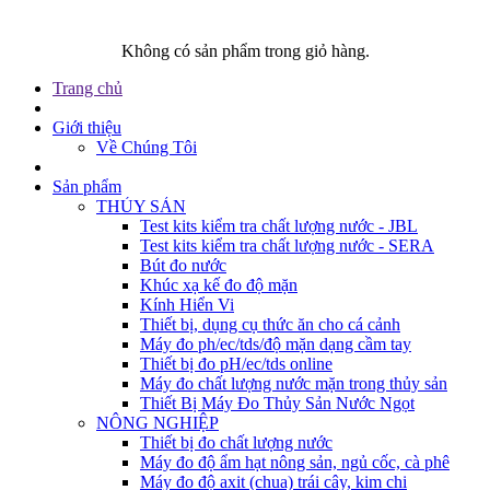
Không có sản phẩm trong giỏ hàng.
Trang chủ
Giới thiệu
Về Chúng Tôi
Sản phẩm
THỦY SẢN
Test kits kiểm tra chất lượng nước - JBL
Test kits kiểm tra chất lượng nước - SERA
Bút đo nước
Khúc xạ kế đo độ mặn
Kính Hiển Vi
Thiết bị, dụng cụ thức ăn cho cá cảnh
Máy đo ph/ec/tds/độ mặn dạng cầm tay
Thiết bị đo pH/ec/tds online
Máy đo chất lượng nước mặn trong thủy sản
Thiết Bị Máy Đo Thủy Sản Nước Ngọt
NÔNG NGHIỆP
Thiết bị đo chất lượng nước
Máy đo độ ẩm hạt nông sản, ngủ cốc, cà phê
Máy đo độ axit (chua) trái cây, kim chi