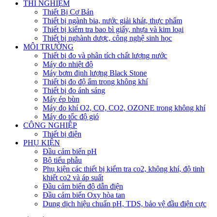
THÍ NGHIỆM
Thiết Bị Cơ Bản
Thiết bị ngành bia, nước giải khát, thực phẩm
Thiết bị kiểm tra bao bì giấy, nhựa và kim loại
Thiết bị nghành dược, công nghệ sinh học
MÔI TRƯỜNG
Thiết bị đo và phân tích chất lượng nước
Máy đo nhiệt độ
Máy bơm định lượng Black Stone
Thiết bị đo độ ẩm trong không khí
Thiết bị đo ánh sáng
Máy ép bùn
Máy đo khí O2, CO, CO2, OZONE trong không khí
Máy đo tốc độ gió
CÔNG NGHIỆP
Thiết bị điện
PHỤ KIỆN
Đầu cảm biến pH
Bộ tiểu phẫu
Phụ kiện các thiết bị kiểm tra co2, không khí, độ tinh
khiết co2 và áp suất
Đầu cảm biến độ dẫn điện
Đầu cảm biến Oxy hòa tan
Dung dịch hiệu chuẩn pH, TDS, bảo vệ đầu điện cực