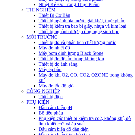
Nhiệt Kế Đo Trong Thực Phẩm
THÍ NGHIỆM
Thiết Bị Cơ Bản
Thiết bị ngành bia, nước giải khát, thực phẩm
Thiết bị kiểm tra bao bì giấy, nhựa và kim loại
Thiết bị nghành dược, công nghệ sinh học
MÔI TRƯỜNG
Thiết bị đo và phân tích chất lượng nước
Máy đo nhiệt độ
Máy bơm định lượng Black Stone
Thiết bị đo độ ẩm trong không khí
Thiết bị đo ánh sáng
Máy ép bùn
Máy đo khí O2, CO, CO2, OZONE trong không
khí
Máy đo tốc độ gió
CÔNG NGHIỆP
Thiết bị điện
PHỤ KIỆN
Đầu cảm biến pH
Bộ tiểu phẫu
Phụ kiện các thiết bị kiểm tra co2, không khí, độ
tinh khiết co2 và áp suất
Đầu cảm biến độ dẫn điện
Đầu cảm biến Oxy hòa tan