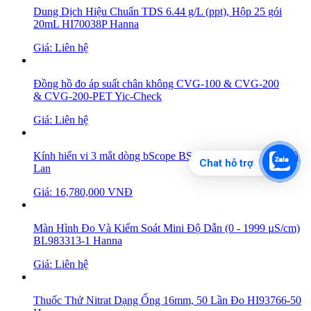
Dung Dịch Hiệu Chuẩn TDS 6.44 g/L (ppt), Hộp 25 gói
20mL HI70038P Hanna
Giá: Liên hệ
Đồng hồ đo áp suất chân không CVG-100 & CVG-200
& CVG-200-PET Yic-Check
Giá: Liên hệ
Kính hiển vi 3 mắt dòng bScope BS.1153-EPL Euromex Hà
Chat hỗ trợ
Lan
Giá: 16,780,000 VNĐ
Màn Hình Đo Và Kiểm Soát Mini Độ Dẫn (0 - 1999 µS/cm)
BL983313-1 Hanna
Giá: Liên hệ
Thuốc Thử Nitrat Dạng Ống 16mm, 50 Lần Đo HI93766-50