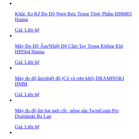
Khúc Xạ Kế Đo Độ Ngọt Brix Trong Thực Phẩm HI96801
Hanna
Giá: Liên hệ
Máy Đo Độ Ẩm/Nhiệt Độ Cầm Tay Trong Không Khí
HI9564 Hanna
Giá: Liên hệ
Máy đo độ ẩm/nhiệt độ (Cỏ và rơm khô) DRAMINSKI
HMM
Giá: Liên hệ
Máy đo độ ẩm hạt ngũ cốc, nông sản TwistGrain Pro
Draminski Ba Lan
Giá: Liên hệ