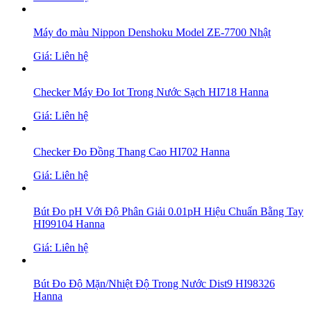
Máy đo màu Nippon Denshoku Model ZE-7700 Nhật
Giá: Liên hệ
Checker Máy Đo Iot Trong Nước Sạch HI718 Hanna
Giá: Liên hệ
Checker Đo Đồng Thang Cao HI702 Hanna
Giá: Liên hệ
Bút Đo pH Với Độ Phân Giải 0.01pH Hiệu Chuẩn Bằng Tay
HI99104 Hanna
Giá: Liên hệ
Bút Đo Độ Mặn/Nhiệt Độ Trong Nước Dist9 HI98326
Hanna