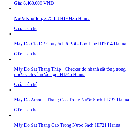
Giá: 6,468,000 VNĐ
Nước Khử Ion, 3.75 Lít HI70436 Hanna
Giá: Liên hệ
Máy Đo Clo Dư Chuyên Hồ Bơi - PoolLine HI7014 Hanna
Giá: Liên hệ
Máy Đo Sắt Thang Thấp - Checker đo nhanh sắt tổng trong
nước sạch và nước ngọt HI746 Hanna
Giá: Liên hệ
Máy Đo Amonia Thang Cao Trong Nước Sạch HI733 Hanna
Giá: Liên hệ
Máy Đo Sắt Thang Cao Trong Nước Sạch HI721 Hanna