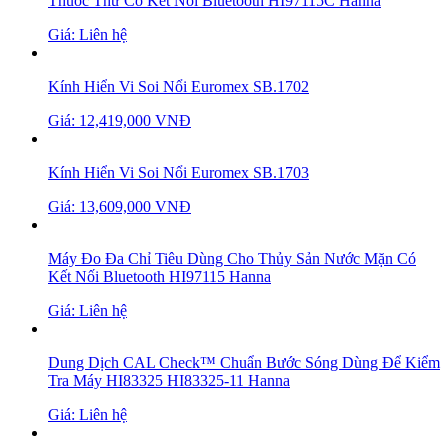
Thuốc Thử Có Kết Nối Bluetooth HI97115C Hanna
Giá: Liên hệ
Kính Hiển Vi Soi Nổi Euromex SB.1702
Giá: 12,419,000 VNĐ
Kính Hiển Vi Soi Nổi Euromex SB.1703
Giá: 13,609,000 VNĐ
Máy Đo Đa Chỉ Tiêu Dùng Cho Thủy Sản Nước Mặn Có
Kết Nối Bluetooth HI97115 Hanna
Giá: Liên hệ
Dung Dịch CAL Check™ Chuẩn Bước Sóng Dùng Để Kiểm
Tra Máy HI83325 HI83325-11 Hanna
Giá: Liên hệ