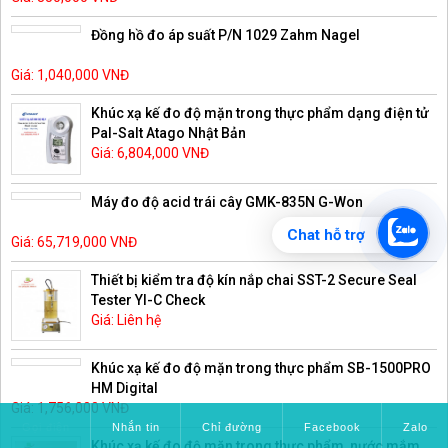
Đồng hồ đo áp suất P/N 1029 Zahm Nagel
Giá: 1,040,000 VNĐ
Khúc xạ kế đo độ mặn trong thực phẩm dạng điện tử
Pal-Salt Atago Nhật Bản
Giá: 6,804,000 VNĐ
Máy đo độ acid trái cây GMK-835N G-Won
Chat hỗ trợ
Giá: 65,719,000 VNĐ
Thiết bị kiểm tra độ kín nắp chai SST-2 Secure Seal
Tester YI-C Check
Giá: Liên hệ
Khúc xạ kế đo độ mặn trong thực phẩm SB-1500PRO
HM Digital
Giá: 1,756,000 VNĐ
Gọi điện
Nhắn tin
Chỉ đường
Facebook
Zalo
Khúc xạ kế đo độ mặn trong thực phẩm, nước mắm