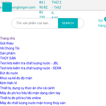
THỨ 2
EMAIL :
84 )
- THỨ
sales@songlongvn.com
90 82
85
6,
230
8:00 -
Giỏ
17:45
SEARCH
hàng
Trang chủ
Giới thiệu
Về Chúng Tôi
Sản phẩm
THỦY SẢN
Test kits kiểm tra chất lượng nước - JBL
Test kits kiểm tra chất lượng nước - SERA
Bút đo nước
Khúc xạ kế đo độ mặn
Kính Hiển Vi
Thiết bị, dụng cụ thức ăn cho cá cảnh
Máy đo ph/ec/tds/độ mặn dạng cầm tay
Thiết bị đo pH/ec/tds online
Máy đo chất lượng nước mặn trong thủy sản