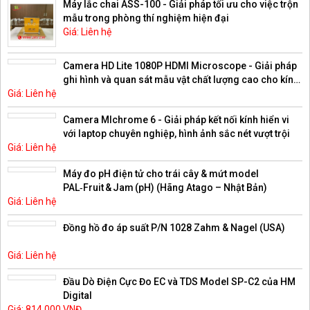
Máy lắc chai ASS-100 - Giải pháp tối ưu cho việc trộn
mẫu trong phòng thí nghiệm hiện đại
Giá: Liên hệ
Camera HD Lite 1080P HDMI Microscope - Giải pháp
ghi hình và quan sát mẫu vật chất lượng cao cho kính
Giá: Liên hệ
hiển vi
Camera MIchrome 6 - Giải pháp kết nối kính hiển vi
với laptop chuyên nghiệp, hình ảnh sắc nét vượt trội
Giá: Liên hệ
Máy đo pH điện tử cho trái cây & mứt model
PAL‑Fruit & Jam (pH) (Hãng Atago – Nhật Bản)
Giá: Liên hệ
Đồng hồ đo áp suất P/N 1028 Zahm & Nagel (USA)
Giá: Liên hệ
Đầu Dò Điện Cực Đo EC và TDS Model SP-C2 của HM
Digital
Giá: 814,000 VNĐ