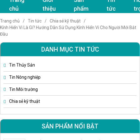
chủ
thiệu
phẩm
tức
tr
Trang chủ
Tin tức
Chia sẻ kỹ thuật
Kính Hiển Vi Là Gì? Hướng Dẫn Sử Dụng Kính Hiển Vi Cho Người Mới Bắt
Đầu
DANH MỤC TIN TỨC
Tin Thủy Sản
Tin Nông nghiệp
Tin Môi trường
Chia sẻ kỹ thuật
SẢN PHẨM NỔI BẬT