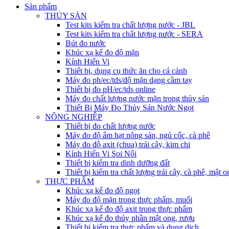
Sản phẩm
THỦY SẢN
Test kits kiểm tra chất lượng nước - JBL
Test kits kiểm tra chất lượng nước - SERA
Bút đo nước
Khúc xạ kế đo độ mặn
Kính Hiển Vi
Thiết bị, dụng cụ thức ăn cho cá cảnh
Máy đo ph/ec/tds/độ mặn dạng cầm tay
Thiết bị đo pH/ec/tds online
Máy đo chất lượng nước mặn trong thủy sản
Thiết Bị Máy Đo Thủy Sản Nước Ngọt
NÔNG NGHIỆP
Thiết bị đo chất lượng nước
Máy đo độ ẩm hạt nông sản, ngủ cốc, cà phê
Máy đo độ axit (chua) trái cây, kim chi
Kính Hiển Vi Soi Nổi
Thiết bị kiểm tra dinh dưỡng đất
Thiết bị kiểm tra chất lượng trái cây, cà phê, mật o
THỰC PHẨM
Khúc xạ kế đo độ ngọt
Máy đo độ mặn trong thực phẩm, muối
Khúc xạ kế đo độ axit trong thực phẩm
Khúc xạ kế đo thủy phần mật ong, rượu
Thiết bị kiểm tra thực phẩm và dung dịch