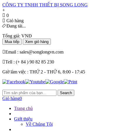
CÔNG TY TNHH THIẾT BỊ SONG LONG
+
0
Giỏ hàng
Đang tải...
Tổng giá:
VNĐ
Mua tiếp
Xem giỏ hàng
Email :
sales@songlongvn.com
Tell :
(+ 84 ) 90 82 85 230
Giờ làm việc : THỨ 2 - THỨ 6, 8:00 - 17:45
Search
Giỏ hàng
0
Trang chủ
Giới thiệu
Về Chúng Tôi