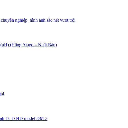
chuyên nghiệp, hình ảnh sắc nét vượt trội
 (pH) (Hãng Atago – Nhật Bản)
al
 hình LCD HD model DM-2