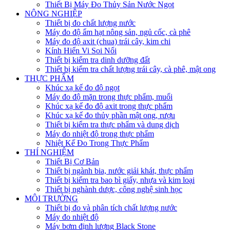
Thiết Bị Máy Đo Thủy Sản Nước Ngọt
NÔNG NGHIỆP
Thiết bị đo chất lượng nước
Máy đo độ ẩm hạt nông sản, ngủ cốc, cà phê
Máy đo độ axit (chua) trái cây, kim chi
Kính Hiển Vi Soi Nổi
Thiết bị kiểm tra dinh dưỡng đất
Thiết bị kiểm tra chất lượng trái cây, cà phê, mật ong
THỰC PHẨM
Khúc xạ kế đo độ ngọt
Máy đo độ mặn trong thực phẩm, muối
Khúc xạ kế đo độ axit trong thực phẩm
Khúc xạ kế đo thủy phần mật ong, rượu
Thiết bị kiểm tra thực phẩm và dung dịch
Máy đo nhiệt độ trong thực phẩm
Nhiệt Kế Đo Trong Thực Phẩm
THÍ NGHIỆM
Thiết Bị Cơ Bản
Thiết bị ngành bia, nước giải khát, thực phẩm
Thiết bị kiểm tra bao bì giấy, nhựa và kim loại
Thiết bị nghành dược, công nghệ sinh học
MÔI TRƯỜNG
Thiết bị đo và phân tích chất lượng nước
Máy đo nhiệt độ
Máy bơm định lượng Black Stone