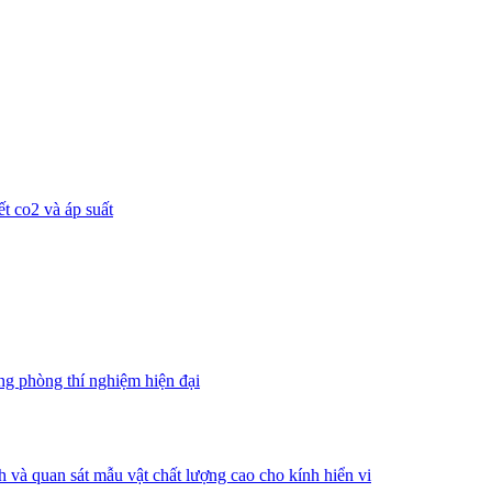
ết co2 và áp suất
ng phòng thí nghiệm hiện đại
à quan sát mẫu vật chất lượng cao cho kính hiển vi