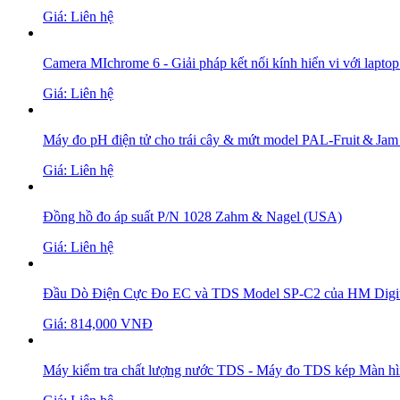
Giá: Liên hệ
Camera MIchrome 6 - Giải pháp kết nối kính hiển vi với laptop 
Giá: Liên hệ
Máy đo pH điện tử cho trái cây & mứt model PAL‑Fruit & Jam
Giá: Liên hệ
Đồng hồ đo áp suất P/N 1028 Zahm & Nagel (USA)
Giá: Liên hệ
Đầu Dò Điện Cực Đo EC và TDS Model SP-C2 của HM Digit
Giá: 814,000 VNĐ
Máy kiểm tra chất lượng nước TDS - Máy đo TDS kép Màn