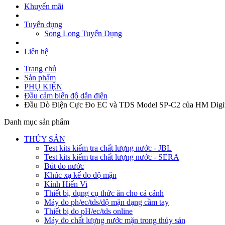
Khuyến mãi
Tuyển dụng
Song Long Tuyển Dụng
Liên hệ
Trang chủ
Sản phẩm
PHỤ KIỆN
Đầu cảm biến độ dẫn điện
Đầu Dò Điện Cực Đo EC và TDS Model SP-C2 của HM Digit
Danh mục sản phẩm
THỦY SẢN
Test kits kiểm tra chất lượng nước - JBL
Test kits kiểm tra chất lượng nước - SERA
Bút đo nước
Khúc xạ kế đo độ mặn
Kính Hiển Vi
Thiết bị, dụng cụ thức ăn cho cá cảnh
Máy đo ph/ec/tds/độ mặn dạng cầm tay
Thiết bị đo pH/ec/tds online
Máy đo chất lượng nước mặn trong thủy sản