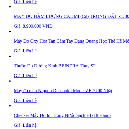
Giá: Liên hệ
MÁY ĐO HÀM LƯỢNG CADMI (Cd) TRONG ĐẤT ZD30
Giá: 8,900,000 VNĐ
Máy Đo Oxy Hòa Tan Cầm Tay Dạng Quang Học Thế Hệ Mớ
Giá: Liên hệ
Thước Đo Đường Kính BEINERA Thụy Sĩ
Giá: Liên hệ
Máy đo màu Nippon Denshoku Model ZE-7700 Nhật
Giá: Liên hệ
Checker Máy Đo Iot Trong Nước Sạch HI718 Hanna
Giá: Liên hệ