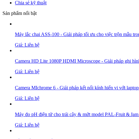
Chia sẻ kỹ thuật
Sản phẩm nổi bật
Máy lắc chai ASS-100 - Giải pháp tối ưu cho việc trộn mẫu tro
Giá: Liên hệ
Camera HD Lite 1080P HDMI Microscope - Giải pháp ghi hình v
Giá: Liên hệ
Camera MIchrome 6 - Giải pháp kết nối kính hiển vi với laptop 
Giá: Liên hệ
Máy đo pH điện tử cho trái cây & mứt model PAL‑Fruit & Jam
Giá: Liên hệ