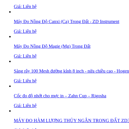
Giá: Liên hệ
Máy Đo Nồng Độ Canxi (Ca) Trong Đất - ZD Instrument
Giá: Liên hệ
Máy Đo Nồng Độ Magie (Mg) Trong Đất
Giá: Liên hệ
Sàng rây 100 Mesh đường kính 8 inch - nửa chiều cao - Hogen
Giá: Liên hệ
Cốc đo độ nhớt cho mực in – Zahn Cup – Rigosha
Giá: Liên hệ
MÁY ĐO HÀM LƯỢNG THỦY NGÂN TRONG ĐẤT ZD3