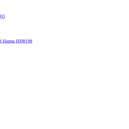
03
i Hanna HI98198