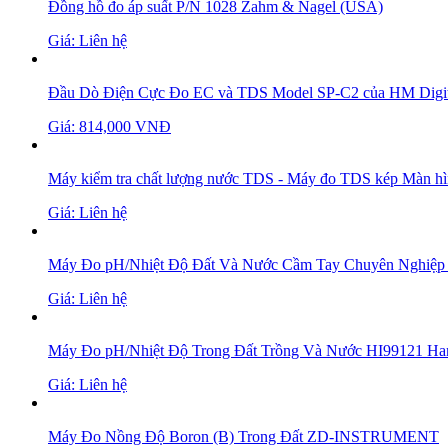
Đồng hồ đo áp suất P/N 1028 Zahm & Nagel (USA)
Giá: Liên hệ
Đầu Dò Điện Cực Đo EC và TDS Model SP-C2 của HM Digit
Giá: 814,000 VNĐ
Máy kiểm tra chất lượng nước TDS - Máy đo TDS kép Màn
Giá: Liên hệ
Máy Đo pH/Nhiệt Độ Đất Và Nước Cầm Tay Chuyên Nghiệp
Giá: Liên hệ
Máy Đo pH/Nhiệt Độ Trong Đất Trồng Và Nước HI99121 Ha
Giá: Liên hệ
Máy Đo Nồng Độ Boron (B) Trong Đất ZD-INSTRUMENT