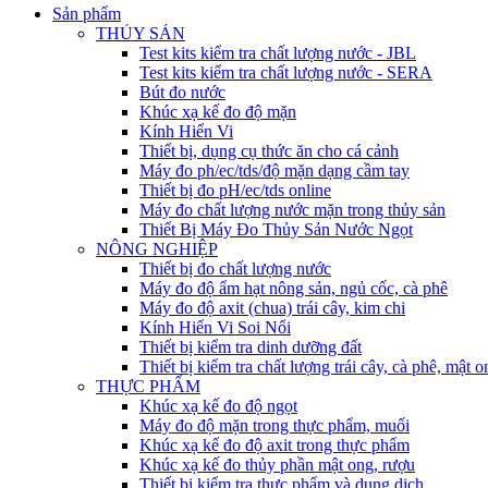
Sản phẩm
THỦY SẢN
Test kits kiểm tra chất lượng nước - JBL
Test kits kiểm tra chất lượng nước - SERA
Bút đo nước
Khúc xạ kế đo độ mặn
Kính Hiển Vi
Thiết bị, dụng cụ thức ăn cho cá cảnh
Máy đo ph/ec/tds/độ mặn dạng cầm tay
Thiết bị đo pH/ec/tds online
Máy đo chất lượng nước mặn trong thủy sản
Thiết Bị Máy Đo Thủy Sản Nước Ngọt
NÔNG NGHIỆP
Thiết bị đo chất lượng nước
Máy đo độ ẩm hạt nông sản, ngủ cốc, cà phê
Máy đo độ axit (chua) trái cây, kim chi
Kính Hiển Vi Soi Nổi
Thiết bị kiểm tra dinh dưỡng đất
Thiết bị kiểm tra chất lượng trái cây, cà phê, mật o
THỰC PHẨM
Khúc xạ kế đo độ ngọt
Máy đo độ mặn trong thực phẩm, muối
Khúc xạ kế đo độ axit trong thực phẩm
Khúc xạ kế đo thủy phần mật ong, rượu
Thiết bị kiểm tra thực phẩm và dung dịch