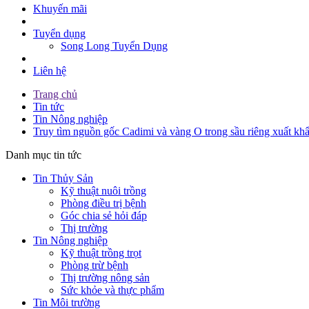
Khuyến mãi
Tuyển dụng
Song Long Tuyển Dụng
Liên hệ
Trang chủ
Tin tức
Tin Nông nghiệp
Truy tìm nguồn gốc Cadimi và vàng O trong sầu riêng xuất kh
Danh mục tin tức
Tin Thủy Sản
Kỹ thuật nuôi trồng
Phòng điều trị bệnh
Góc chia sẻ hỏi đáp
Thị trường
Tin Nông nghiệp
Kỹ thuật trồng trọt
Phòng trừ bệnh
Thị trường nông sản
Sức khỏe và thực phẩm
Tin Môi trường