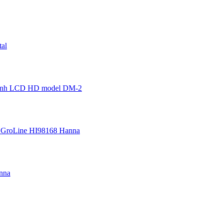
al
 hình LCD HD model DM-2
 GroLine HI98168 Hanna
nna