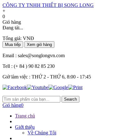
CÔNG TY TNHH THIẾT BỊ SONG LONG
+
0
Giỏ hàng
Đang tải...
Tổng giá:
VNĐ
Mua tiếp
Xem giỏ hàng
Email :
sales@songlongvn.com
Tell :
(+ 84 ) 90 82 85 230
Giờ làm việc : THỨ 2 - THỨ 6, 8:00 - 17:45
Search
Giỏ hàng
0
Trang chủ
Giới thiệu
Về Chúng Tôi