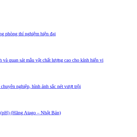
ng phòng thí nghiệm hiện đại
à quan sát mẫu vật chất lượng cao cho kính hiển vi
chuyên nghiệp, hình ảnh sắc nét vượt trội
 (pH) (Hãng Atago – Nhật Bản)