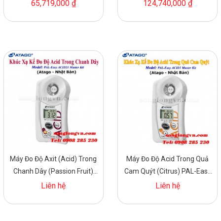
Won
65,719,000 ₫
124,740,000 ₫
Máy Đo Độ Axit (Acid) Trong
Máy Đo Độ Acid Trong Quả
Chanh Dây (Passion Fruit)
Cam Quýt (Citrus) PAL-Easy
PAL-Easy ACID21 Master Kit
ACID1 Master Kit Atago
Liên hệ
Liên hệ