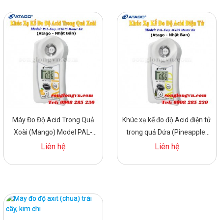
Máy Đo Độ Acid Trong Quả
Khúc xạ kế đo độ Acid điện tử
Xoài (Mango) Model PAL-
trong quả Dứa (Pineapple)
Easy ACID15 Master Kit
Model PAL-Easy ACID9
Liên hệ
Liên hệ
Master Kit