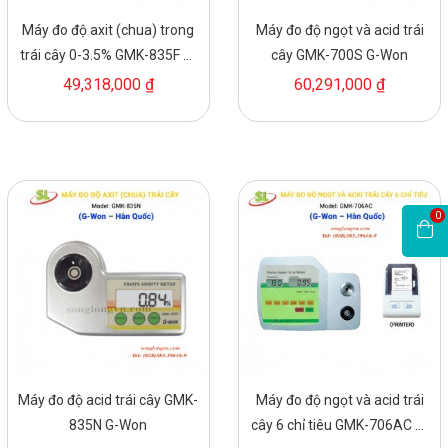
Máy đo độ axit (chua) trong
Máy đo độ ngọt và acid trái
trái cây 0-3.5% GMK-835F G-
cây GMK-700S G-Won
Won
49,318,000 ₫
60,291,000 ₫
0
Máy đo độ acid trái cây GMK-
Máy đo độ ngọt và acid trái
835N G-Won
cây 6 chỉ tiêu GMK-706AC G-