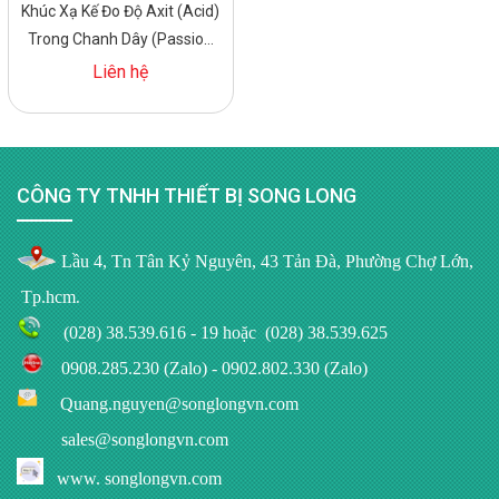
Khúc Xạ Kế Đo Độ Axit (Acid)
Trong Chanh Dây (Passion
Fruit) PAL-Easy ACID21
Liên hệ
Master Kit
CÔNG TY TNHH THIẾT BỊ SONG LONG
Lầu 4, Tn Tân Kỷ Nguyên, 43 Tản Đà, Phường Chợ Lớn,
Tp.hcm
.
(028) 38.539.616 - 19
hoặc
(028) 38.539.625
0908.285.230 (Zalo)
-
0902.802.330 (Zalo)
Quang.nguyen@songlongvn.com
sales@songlongvn.com
www.
songlongvn.com