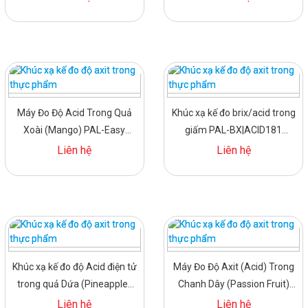
Máy Đo Độ Acid Trong Quả
Khúc xạ kế đo brix/acid trong
Xoài (Mango) PAL-Easy
giấm PAL-BX|ACID181
ACID15 Master Kit Atago
Master Kit Atago Nhật
Liên hệ
Liên hệ
Khúc xạ kế đo độ Acid điện tử
Máy Đo Độ Axit (Acid) Trong
trong quả Dứa (Pineapple)
Chanh Dây (Passion Fruit)
PAL-Easy ACID9 Master Kit
PAL-Easy ACID21 Master Kit
Liên hệ
Liên hệ