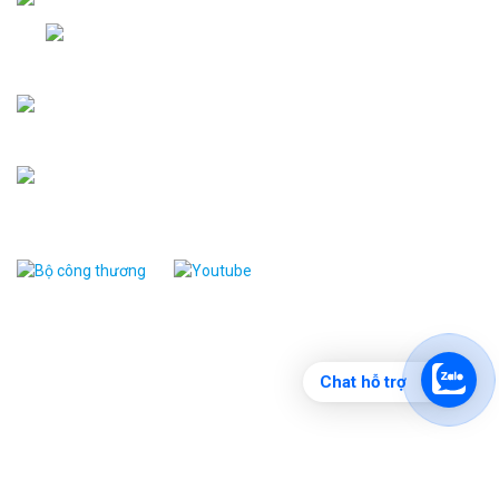
(028) 38.539.616 - 19
hoặc
(028) 38.539.625
0908.285.230
(Zalo)
-
0902.802.330 (Zalo)
Quang.nguyen@songlongvn.com
sales@songlongvn.com
www.
songlongvn.com
www. thegioithietbivn.com
CHÍNH SÁCH
Bảo mật thông tin
Chat hỗ trợ
Tiêu chí bán hàng
Bảo hành và dịch vụ
Chính sách đổi/trả hàng