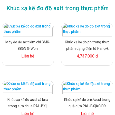
Khúc xạ kế đo độ axit trong thực phẩm
Máy đo độ axit kim chi GMK-
Khúc xạ kế đo ph trong thực
885N G-Won
phẩm dạng điện tử Pal-pH
Atago
Liên hệ
4,737,000 ₫
Khúc xạ kế đo acid và brix
Khúc xạ kế đo brix/acid trong
trong sữa chua PAL-BX |
quả dứa PAL-BX|ACID9
ACID96 Master Kit Atago
Master Kit Atago Nhật
Liên hệ
Liên hệ