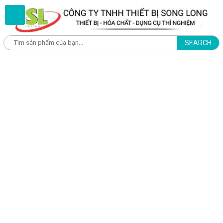
SEARCH
Trang chủ
Giới thiệu
Về Chúng Tôi
Sản phẩm
THỦY SẢN
Test kits kiểm tra chất lượng nước - JBL
Test kits kiểm tra chất lượng nước - SERA
Bút đo nước
Khúc xạ kế đo độ mặn
Kính Hiển Vi
Thiết bị, dụng cụ thức ăn cho cá cảnh
Máy đo ph/ec/tds/độ mặn dạng cầm tay
Thiết bị đo pH/ec/tds online
Máy đo chất lượng nước mặn trong thủy sản
Thiết Bị Máy Đo Thủy Sản Nước Ngọt
NÔNG NGHIỆP
Thiết bị đo chất lượng nước
Máy đo độ ẩm hạt nông sản, ngủ cốc, cà phê
Máy đo độ axit (chua) trái cây, kim chi
Kính Hiển Vi Soi Nổi