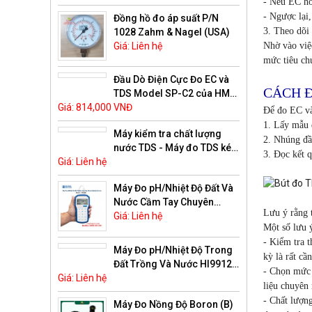
- Nếu EC ho
- Ngược lại
Đồng hồ đo áp suất P/N
3. Theo dõi
1028 Zahm & Nagel (USA)
Giá: Liên hệ
Nhờ vào vi
mức tiêu ch
Đầu Dò Điện Cực Đo EC và
CÁCH Đ
TDS Model SP-C2 của HM
Giá: 814,000 VNĐ
Digital
Để đo EC v
1. Lấy mẫu 
Máy kiểm tra chất lượng
2. Nhúng đầu
nước TDS - Máy đo TDS kép
3. Đọc kết q
Giá: Liên hệ
Màn hình LCD HD model
DM-2
Máy Đo pH/Nhiệt Độ Đất Và
Nước Cầm Tay Chuyên
Lưu ý rằng 
Nghiệp GroLine HI98168
Giá: Liên hệ
Một số lưu 
Hanna
- Kiểm tra 
Máy Đo pH/Nhiệt Độ Trong
kỳ là rất cần
Đất Trồng Và Nước HI99121
- Chọn mứ
Giá: Liên hệ
Hanna
liệu chuyên
- Chất lượn
Máy Đo Nồng Độ Boron (B)