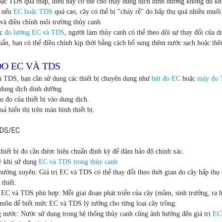
ặc TDS quá thấp, điều này có thể cho thấy dung dịch dinh dưỡng không đủ khoán
, nếu
EC hoặc TDS
quá cao, cây có thể bị "cháy rễ" do hấp thụ quá nhiều muối
 và điều chỉnh môi trường thủy canh
ệc
đo lường EC và TDS
, người làm thủy canh có thể theo dõi sự thay đổi của du
uẩn, bạn có thể điều chỉnh kịp thời bằng cách bổ sung thêm nước sạch hoặc th
O EC VÀ TDS
à TDS
, bạn cần sử dụng các thiết bị chuyên dụng như
bút đo EC
hoặc
máy đo
dung dịch dinh dưỡng.
 đo của thiết bị vào dung dịch.
uả hiển thị trên màn hình thiết bị.
thiết bị đo cần được hiệu chuẩn định kỳ để đảm bảo độ chính xác.
ý khi sử dụng
EC và TDS trong thủy canh
thường xuyên: Giá trị
EC và TDS
có thể thay đổi theo thời gian do cây hấp thụ
 thiết.
c
EC và TDS
phù hợp: Mỗi giai đoạn phát triển của cây (mầm, sinh trưởng, ra
 môn để biết mức EC và TDS lý tưởng cho từng loại cây trồng.
g nước: Nước sử dụng trong hệ thống thủy canh cũng ảnh hưởng đến giá trị
EC