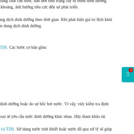
g chất cần thiết, dẫn đến tình trạng cây bị thiếu dinh dưỡng.
 khoáng, ảnh hưởng tiêu cực đến sự phát triển.
ng dịch dinh dưỡng theo thời gian. Khi phát hiện giá trị lệch khỏi
êm dung dịch dinh dưỡng.
 TDS
. Các bước cơ bản gồm:
0
 dinh dưỡng hoặc do sự bốc hơi nước. Vì vậy, việc kiểm tra định
 hoa) sẽ yêu cầu mức dinh dưỡng khác nhau. Hãy tham khảo tài
 và TDS
. Sử dụng nước tinh khiết hoặc nước đã qua xử lý sẽ giúp