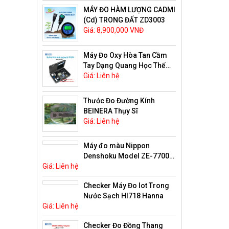
MÁY ĐO HÀM LƯỢNG CADMI
(Cd) TRONG ĐẤT ZD3003
Giá: 8,900,000 VNĐ
Máy Đo Oxy Hòa Tan Cầm
Tay Dạng Quang Học Thế
Hệ Mới Hanna HI98198
Giá: Liên hệ
Thước Đo Đường Kính
BEINERA Thụy Sĩ
Giá: Liên hệ
Máy đo màu Nippon
Denshoku Model ZE-7700
Giá: Liên hệ
Nhật
Checker Máy Đo Iot Trong
Nước Sạch HI718 Hanna
Giá: Liên hệ
Checker Đo Đồng Thang