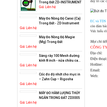
duy trì các 
Trong Đất ZD-INSTRUMENT
Giá: Liên hệ
Máy Đo Nồng Độ Canxi (Ca)
EC và TDS
Trong Đất - ZD Instrument
còn đảm bảo
Giá: Liên hệ
Việc hiểu r
Máy Đo Nồng Độ Magie
Mọi chi tiế
(Mg) Trong Đất
Giá: Liên hệ
CÔNG TY
Địa ch
Sàng rây 100 Mesh đường
Điện thoạ
kính 8 inch - nửa chiều cao
Hotline
Giá: Liên hệ
- Hogentogler
Emai
Cốc đo độ nhớt cho mực in
Web:
– Zahn Cup – Rigosha
Giá: Liên hệ
MÁY ĐO HÀM LƯỢNG THỦY
NGÂN TRONG ĐẤT ZD3005
Giá: Liên hệ