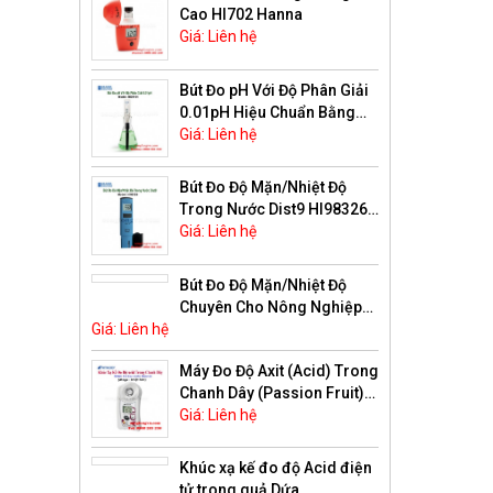
Cao HI702 Hanna
Giá: Liên hệ
Bút Đo pH Với Độ Phân Giải
0.01pH Hiệu Chuẩn Bằng
Tay HI99104 Hanna
Giá: Liên hệ
Bút Đo Độ Mặn/Nhiệt Độ
Trong Nước Dist9 HI98326
Hanna
Giá: Liên hệ
Bút Đo Độ Mặn/Nhiệt Độ
Chuyên Cho Nông Nghiệp
Giá: Liên hệ
HI98325 Hanna
Máy Đo Độ Axit (Acid) Trong
Chanh Dây (Passion Fruit)
PAL-Easy ACID21 Master Kit
Giá: Liên hệ
Atago-Nhật Bản
Khúc xạ kế đo độ Acid điện
tử trong quả Dứa