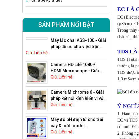
Chia sẻ kỹ thuật
EC LÀ G
EC (Electric
SẢN PHẨM NỔI BẬT
(µS/cm). Ch
Trong thủy 
chất cần thi
Máy lắc chai ASS-100 - Giải
pháp tối ưu cho việc trộn
TDS LÀ 
Giá: Liên hệ
mẫu trong phòng thí
nghiệm hiện đại
TDS (Total 
Camera HD Lite 1080P
thường là pp
HDMI Microscope - Giải
TDS được tín
pháp ghi hình và quan sát
Giá: Liên hệ
1.0 mS/cm v
mẫu vật chất lượng cao cho
kính hiển vi
Camera MIchrome 6 - Giải
pháp kết nối kính hiển vi với
laptop chuyên nghiệp, hình
Giá: Liên hệ
Ý NGHĨ
ảnh sắc nét vượt trội
1. Đảm bảo 
Máy đo pH điện tử cho trái
EC và TDS
cây & mứt model
có mức EC v
PAL‑Fruit & Jam (pH) (Hãng
Giá: Liên hệ
2. Phòng ng
Atago – Nhật Bản)