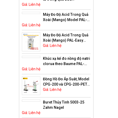
Giá: Liên hệ
(Pineapple) Model PAL-
Easy ACID9 Master Kit
Máy Đo Độ Acid Trong Quả
Xoài (Mango) Model PAL-
Giá: Liên hệ
Easy ACID15 Master Kit
Máy Đo Độ Acid Trong Quả
Xoài (Mango) PAL-Easy
ACID15 Master Kit Atago
Giá: Liên hệ
Khúc xạ kế đo nồng độ natri
clorua theo Baume PAL-
Giá: Liên hệ
05S Atago
Đồng Hồ Đo Áp Suât, Model
CPG-200 và CPG-200-PET
YI-C-CHECK
Giá: Liên hệ
Buret Thủy Tinh 5003-25
Zahm Nagel
Giá: Liên hệ