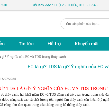
Giờ làm việc : THỨ 2 - THỨ 6, 8:00 - 17:45
5 230
ẩm
Tin tức
Hỗ trợ
Khuyến mãi
là gì? Ý nghĩa của EC và TDS trong thủy canh
EC là gì? TDS là gì? Ý nghĩa của EC 
 15/07/2025
GÌ? TDS LÀ GÌ? Ý NGHĨA CỦA EC VÀ TDS TRONG
vực thủy canh, hai khái niệm
EC và TDS
đóng vai trò quan trọng trong việc đ
t được năng suất cao và chất lượng tốt, người làm thủy canh cần hiểu rõ ý nghĩ
DS
cũng như tầm quan trọng của chúng trong hệ thống thủy canh.