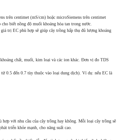
ens trên centimet (mS/cm) hoặc microSiemens trên centimet
p cho biết nồng độ muối khoáng hòa tan trong nước.
iá trị EC phù hợp sẽ giúp cây trồng hấp thụ đủ lượng khoáng
 khoáng chất, muối, kim loại và các ion khác. Đơn vị đo TDS
từ 0.5 đến 0.7 tùy thuộc vào loại dung dịch). Ví dụ: nếu EC là
 hợp với nhu cầu của cây trồng hay không. Mỗi loại cây trồng sẽ
hát triển khỏe mạnh, cho năng suất cao.