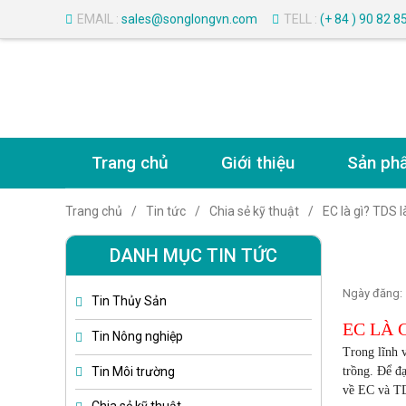
EMAIL :
sales@songlongvn.com
TELL :
(+ 84 ) 90 82 8
Trang chủ
Giới thiệu
Sản ph
Trang chủ
Tin tức
Chia sẻ kỹ thuật
EC là gì? TDS 
DANH MỤC TIN TỨC
Ngày đăng:
Tin Thủy Sản
EC LÀ 
Tin Nông nghiệp
Trong lĩnh 
Tin Môi trường
trồng. Để đạ
về
EC và T