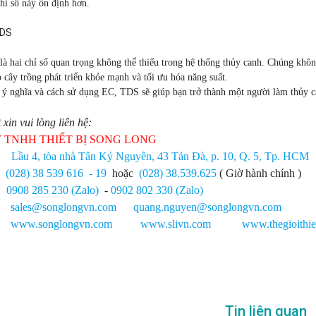
chỉ số này ổn định hơn.
là hai chỉ số quan trọng không thể thiếu trong hệ thống thủy canh. Chúng khô
 cây trồng phát triển khỏe mạnh và tối ưu hóa năng suất.
õ ý nghĩa và cách sử dụng
EC, TDS
sẽ giúp bạn trở thành một người làm thủy c
t xin vui lòng liên hệ:
 TNHH THIẾT BỊ SONG LONG
ỉ:
Lầu 4, tòa nhà Tân Kỷ Nguyên, 43 Tản Đà, p. 10, Q. 5, Tp. HCM
i:
(028) 38 539 616
- 19
hoặc
(028) 38.539.625
( Giờ hành chính )
:
0908 285 230 (Zalo)
-
0902 802 330 (Zalo)
l:
sales@songlongvn.com
quang.nguyen@songlongvn.com
www.songlongvn.com
www.slivn.com
www.thegioithie
Tin liên quan