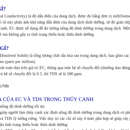
Ì?
al Conductivity)
là độ dẫn điện của dung dịch, được đo bằng đơn vị milliSiem
ỉ số này phản ánh khả năng dẫn điện của dung dịch dinh dưỡng, từ đó gián tiế
canh, EC được sử dụng để đo lường nồng độ dinh dưỡng trong dung dịch. Một g
ết mà không gây ra tình trạng thiếu hoặc thừa dinh dưỡng.
GÌ?
Dissolved Solids)
là tổng lượng chất rắn hòa tan trong dung dịch, bao gồm các
m (parts per million).
h toán dựa trên giá trị EC, thông qua một hệ số chuyển đổi (thường dao động 
à hệ số chuyển đổi là 0.5, thì TDS sẽ là 500 ppm.
A CỦA EC VÀ TDS TRONG THỦY CANH
nồng độ dinh dưỡng tối ưu
giúp người làm thủy canh xác định nồng độ dinh dưỡng trong dung dịch có phù
à TDS lý tưởng riêng. Việc duy trì các chỉ số này ở mức phù hợp sẽ giúp cây p
ừa tình trạng thiếu hoặc thừa dinh dưỡng