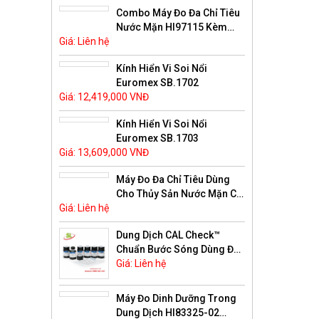
Combo Máy Đo Đa Chỉ Tiêu
Nước Mặn HI97115 Kèm
Giá: Liên hệ
Thuốc Thử Có Kết Nối
Bluetooth HI97115C Hanna
Kính Hiển Vi Soi Nổi
Euromex SB.1702
Giá: 12,419,000 VNĐ
Kính Hiển Vi Soi Nổi
Euromex SB.1703
Giá: 13,609,000 VNĐ
Máy Đo Đa Chỉ Tiêu Dùng
Cho Thủy Sản Nước Mặn Có
Giá: Liên hệ
Kết Nối Bluetooth HI97115
Hanna
Dung Dịch CAL Check™
Chuẩn Bước Sóng Dùng Để
Kiểm Tra Máy HI83325
Giá: Liên hệ
HI83325-11 Hanna
Máy Đo Dinh Dưỡng Trong
Dung Dịch HI83325-02