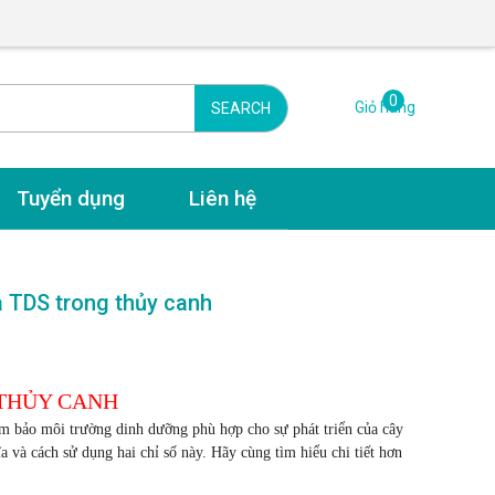
0
Giỏ hàng
SEARCH
Tuyển dụng
Liên hệ
và TDS trong thủy canh
 THỦY CANH
ảm bảo môi trường dinh dưỡng phù hợp cho sự phát triển của cây
a và cách sử dụng hai chỉ số này. Hãy cùng tìm hiểu chi tiết hơn