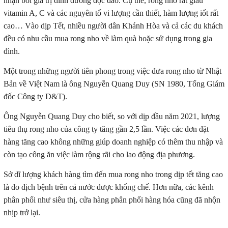
nhận bởi giá trị dinh dưỡng độc đáo. Cụ thể, rong nho rất giàu
vitamin A, C và các nguyên tố vi lượng cần thiết, hàm lượng iốt rất
cao… Vào dịp Tết, nhiều người dân Khánh Hòa và cả các du khách
đều có nhu cầu mua rong nho về làm quà hoặc sử dụng trong gia
đình.
Một trong những người tiên phong trong việc đưa rong nho từ Nhật
Bản về Việt Nam là ông Nguyễn Quang Duy (SN 1980, Tổng Giám
đốc Công ty D&T).
Ông Nguyễn Quang Duy cho biết, so với dịp đầu năm 2021, lượng
tiêu thụ rong nho của công ty tăng gần 2,5 lần. Việc các đơn đặt
hàng tăng cao không những giúp doanh nghiệp có thêm thu nhập và
còn tạo công ăn việc làm rộng rãi cho lao động địa phương.
Sở dĩ lượng khách hàng tìm đến mua rong nho trong dịp tết tăng cao
là do dịch bệnh trên cả nước được khống chế. Hơn nữa, các kênh
phân phối như siêu thị, cửa hàng phân phối hàng hóa cũng đã nhộn
nhịp trở lại.