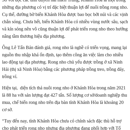
những địa phương có vị trí đặc biệt thuận lợi để nuôi trồng rong nho.
Cụ thể, đường bờ biển Khánh Hòa được bao bọc bởi núi và các vịnh
chắn sóng. Chưa hết, biển Khánh Hòa có nhiều vùng nước sâu, sạch
và kín sóng nên vô cũng thuận lợi để phát triển rong nho theo hướng
nâng tầm thương hiệu địa phương.
Ông Lê Tấn Bản đánh giá, rong nho là nghề có triển vọng, mang lại
nguồn thu nhập khá ổn định, tạo thêm công ăn việc làm cho nhiều
lao động tại địa phương. Rong nho chủ yếu được trồng ở xã Ninh
Hải (thị xã Ninh Hòa) bằng các phương pháp trồng treo, trồng đáy,
trồng vỉ.
Hiện tại, diện tích thả nuôi rong nho ở Khánh Hòa trong năm 2021
là 88 ha với sản lượng đạt 427 tấn. Số lượng cơ sở/doanh nghiệp thu
mua, chế biến rong nho trên địa bàn tỉnh Khánh Hòa là khoảng 20
cơ sở.
“Tuy đến nay, tỉnh Khánh Hòa chưa có chính sách đặc thù hỗ trợ
cho phát triển rong nho nhưng địa phương đang phối hợp với Tổ