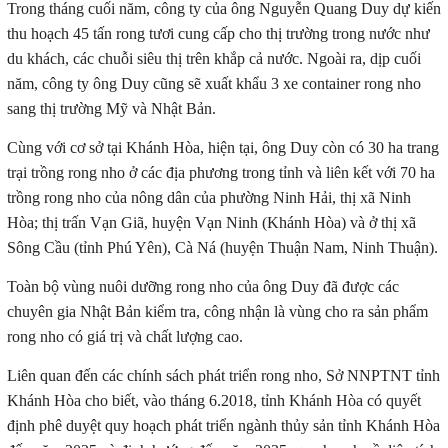
Trong tháng cuối năm, công ty của ông Nguyễn Quang Duy dự kiến
thu hoạch 45 tấn rong tươi cung cấp cho thị trường trong nước như
du khách, các chuỗi siêu thị trên khắp cả nước. Ngoài ra, dịp cuối
năm, công ty ông Duy cũng sẽ xuất khẩu 3 xe container rong nho
sang thị trường Mỹ và Nhật Bản.
Cùng với cơ sở tại Khánh Hòa, hiện tại, ông Duy còn có 30 ha trang
trại trồng rong nho ở các địa phương trong tỉnh và liên kết với 70 ha
trồng rong nho của nông dân của phường Ninh Hải, thị xã Ninh
Hòa; thị trấn Vạn Giã, huyện Vạn Ninh (Khánh Hòa) và ở thị xã
Sông Cầu (tỉnh Phú Yên), Cà Ná (huyện Thuận Nam, Ninh Thuận).
Toàn bộ vùng nuôi dưỡng rong nho của ông Duy đã được các
chuyên gia Nhật Bản kiểm tra, công nhận là vùng cho ra sản phẩm
rong nho có giá trị và chất lượng cao.
Liên quan đến các chính sách phát triển rong nho, Sở NNPTNT tỉnh
Khánh Hòa cho biết, vào tháng 6.2018, tỉnh Khánh Hòa có quyết
định phê duyệt quy hoạch phát triển ngành thủy sản tỉnh Khánh Hòa