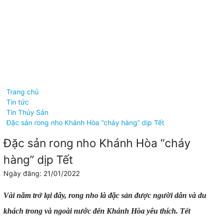
Sức khỏe và thực phẩm
Tin Môi trường
Chia sẻ kỹ thuật
Hỗ trợ
Bảo mật thông tin
Phương thức thanh toán
Hướng dẫn mua hàng
Bảo Hành & Dịch Vụ
Khuyến mãi
Tuyển dụng
Liên hệ
Không có
Song Long Tuyển Dụng
sản phẩm trong giỏ
hàng.
Trang chủ
Tin tức
Tin Thủy Sản
Đặc sản rong nho Khánh Hòa “cháy hàng” dịp Tết
Đặc sản rong nho Khánh Hòa “cháy
hàng” dịp Tết
Ngày đăng: 21/01/2022
Vài năm trở lại đây, rong nho là đặc sản được người dân và du
khách trong và ngoài nước đến Khánh Hòa yêu thích. Tết