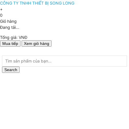
CÔNG TY TNHH THIẾT BỊ SONG LONG
+
0
Giỏ hàng
Đang tải...
Tổng giá:
VNĐ
Mua tiếp
Xem giỏ hàng
Search
Trang chủ
Giới thiệu
Về Chúng Tôi
Sản phẩm
THỦY SẢN
Test kits kiểm tra chất lượng nước - JBL
Test kits kiểm tra chất lượng nước - SERA
Bút đo nước
Khúc xạ kế đo độ mặn
Kính Hiển Vi
Thiết bị, dụng cụ thức ăn cho cá cảnh
Máy đo ph/ec/tds/độ mặn dạng cầm tay
Thiết bị đo pH/ec/tds online