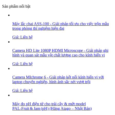
Sản phẩm nổi bật
Máy lắc chai ASS-100 - Giải pháp tối ưu cho việc trộn mẫu
trong phòng thí nghiệm hiện đại
Giá: Liên hệ
Camera HD Lite 1080P HDMI Microscope - Giải pháp ghi
hình và quan sát mẫu vật chất lượng cao cho kính hiển vi
Giá: Liên hệ
Camera MIchrome 6 - Giải pháp kết nối kính hiển vi với
laptop chuyên nghiệp, hình ảnh sắc nét vượt trội
Giá: Liên hệ
Máy đo pH điện tử cho trái cây & mứt model
PAL‑Fruit & Jam (pH) (Hãng Atago – Nhật Bản)