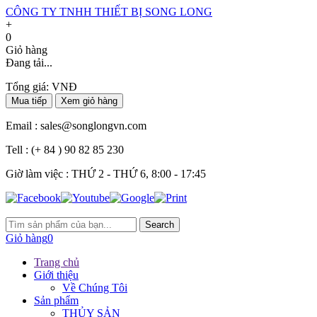
CÔNG TY TNHH THIẾT BỊ SONG LONG
+
0
Giỏ hàng
Đang tải...
Tổng giá:
VNĐ
Mua tiếp
Xem giỏ hàng
Email :
sales@songlongvn.com
Tell :
(+ 84 ) 90 82 85 230
Giờ làm việc : THỨ 2 - THỨ 6, 8:00 - 17:45
Search
Giỏ hàng
0
Trang chủ
Giới thiệu
Về Chúng Tôi
Sản phẩm
THỦY SẢN