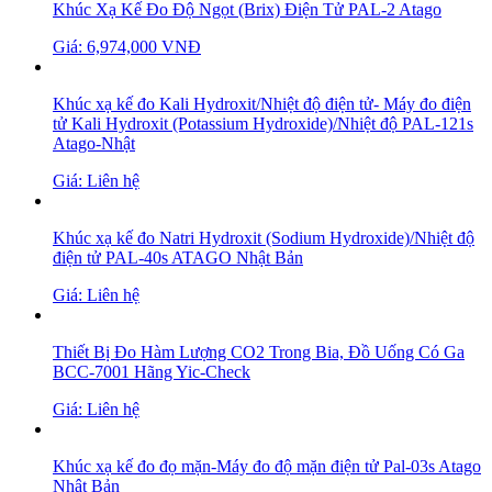
Khúc Xạ Kế Đo Độ Ngọt (Brix) Điện Tử PAL-2 Atago
Giá: 6,974,000 VNĐ
Khúc xạ kế đo Kali Hydroxit/Nhiệt độ điện tử- Máy đo điện
tử Kali Hydroxit (Potassium Hydroxide)/Nhiệt độ PAL-121s
Atago-Nhật
Giá: Liên hệ
Khúc xạ kế đo Natri Hydroxit (Sodium Hydroxide)/Nhiệt độ
điện tử PAL-40s ATAGO Nhật Bản
Giá: Liên hệ
Thiết Bị Đo Hàm Lượng CO2 Trong Bia, Đồ Uống Có Ga
BCC-7001 Hãng Yic-Check
Giá: Liên hệ
Khúc xạ kế đo đọ mặn-Máy đo độ mặn điện tử Pal-03s Atago
Nhật Bản