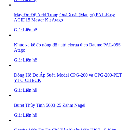
Máy Đo Độ Acid Trong Quả Xoài (Mango) PAL-Easy
ACID15 Master Kit Atago
Giá: Liên hệ
Khúc xạ kế đo nồng độ natri clorua theo Baume PAL-05S
Atago
Giá: Liên hệ
Đồng Hồ Đo Áp Suât, Model CPG-200 và CPG-200-PET
YI-C-CHECK
Giá: Liên hệ
Buret Thủy Tinh 5003-25 Zahm Nagel
Giá: Liên hệ