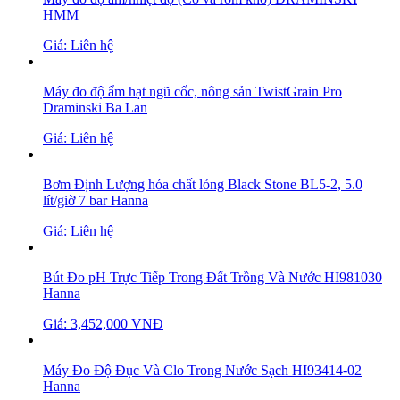
HMM
Giá: Liên hệ
Máy đo độ ẩm hạt ngũ cốc, nông sản TwistGrain Pro
Draminski Ba Lan
Giá: Liên hệ
Bơm Định Lượng hóa chất lỏng Black Stone BL5-2, 5.0
lít/giờ 7 bar Hanna
Giá: Liên hệ
Bút Đo pH Trực Tiếp Trong Đất Trồng Và Nước HI981030
Hanna
Giá: 3,452,000 VNĐ
Máy Đo Độ Đục Và Clo Trong Nước Sạch HI93414-02
Hanna