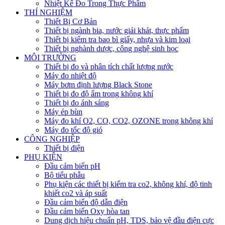
Nhiệt Kế Đo Trong Thực Phẩm
THÍ NGHIỆM
Thiết Bị Cơ Bản
Thiết bị ngành bia, nước giải khát, thực phẩm
Thiết bị kiểm tra bao bì giấy, nhựa và kim loại
Thiết bị nghành dược, công nghệ sinh học
MÔI TRƯỜNG
Thiết bị đo và phân tích chất lượng nước
Máy đo nhiệt độ
Máy bơm định lượng Black Stone
Thiết bị đo độ ẩm trong không khí
Thiết bị đo ánh sáng
Máy ép bùn
Máy đo khí O2, CO, CO2, OZONE trong không khí
Máy đo tốc độ gió
CÔNG NGHIỆP
Thiết bị điện
PHỤ KIỆN
Đầu cảm biến pH
Bộ tiểu phẫu
Phụ kiện các thiết bị kiểm tra co2, không khí, độ tinh
khiết co2 và áp suất
Đầu cảm biến độ dẫn điện
Đầu cảm biến Oxy hòa tan
Dung dịch hiệu chuẩn pH, TDS, bảo vệ đầu điện cực