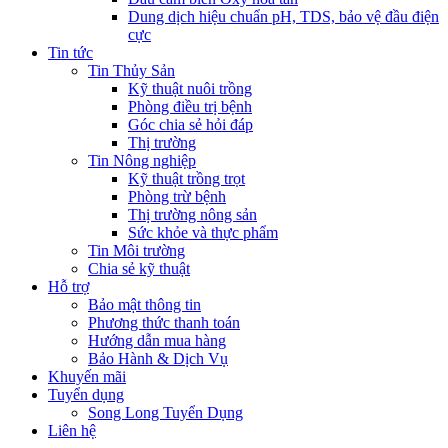
Dung dịch hiệu chuẩn pH, TDS, bảo vệ đầu điện
cực
Tin tức
Tin Thủy Sản
Kỹ thuật nuôi trồng
Phòng điều trị bệnh
Góc chia sẻ hỏi đáp
Thị trường
Tin Nông nghiệp
Kỹ thuật trồng trọt
Phòng trừ bệnh
Thị trường nông sản
Sức khỏe và thực phẩm
Tin Môi trường
Chia sẻ kỹ thuật
Hỗ trợ
Bảo mật thông tin
Phương thức thanh toán
Hướng dẫn mua hàng
Bảo Hành & Dịch Vụ
Khuyến mãi
Tuyển dụng
Song Long Tuyển Dụng
Liên hệ