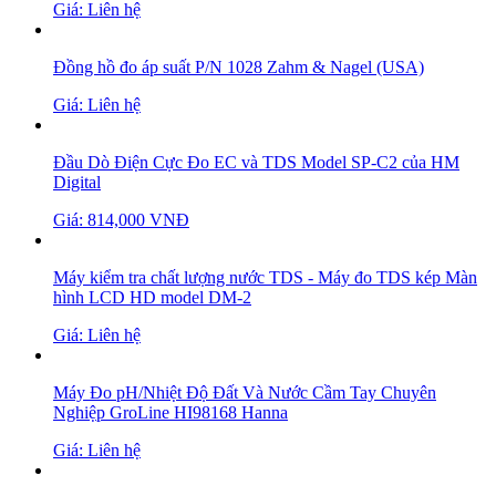
Giá: Liên hệ
Đồng hồ đo áp suất P/N 1028 Zahm & Nagel (USA)
Giá: Liên hệ
Đầu Dò Điện Cực Đo EC và TDS Model SP-C2 của HM
Digital
Giá: 814,000 VNĐ
Máy kiểm tra chất lượng nước TDS - Máy đo TDS kép Màn
hình LCD HD model DM-2
Giá: Liên hệ
Máy Đo pH/Nhiệt Độ Đất Và Nước Cầm Tay Chuyên
Nghiệp GroLine HI98168 Hanna
Giá: Liên hệ