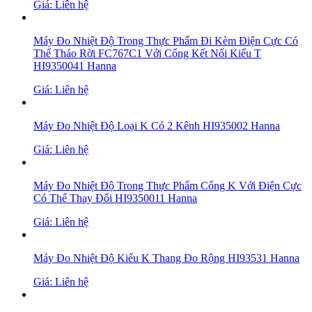
Giá: Liên hệ
Máy Đo Nhiệt Độ Trong Thực Phẩm Đi Kèm Điện Cực Có
Thể Tháo Rời FC767C1 Với Cổng Kết Nối Kiểu T
HI9350041 Hanna
Giá: Liên hệ
Máy Đo Nhiệt Độ Loại K Có 2 Kênh HI935002 Hanna
Giá: Liên hệ
Máy Đo Nhiệt Độ Trong Thực Phẩm Cổng K Với Điện Cực
Có Thể Thay Đổi HI9350011 Hanna
Giá: Liên hệ
Máy Đo Nhiệt Độ Kiểu K Thang Đo Rộng HI93531 Hanna
Giá: Liên hệ