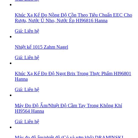
Khúc Xạ Kế Đo Nồng Độ Cồn Theo Tiêu Chuẩn EEC Cho
Rượu, Nước Ủ Nho, Nước Ép HI96816 Hanna
Giá: Liên hệ
Nhiệt kế 1015 Zahm Nagel
Giá: Liên hệ
Khúc Xạ Kế Đo Độ Ngọt Brix Trong Thực Phẩm HI96801
Hanna
Giá: Liên hệ
Máy Đo Độ Ẩm/Nhiệt Độ Cầm Tay Trong Không Khí
HI9564 Hanna
Giá: Liên hệ
Máy đo độ ẩm/nhiệt độ (Cỏ và rơm khô) DRAMINSKI