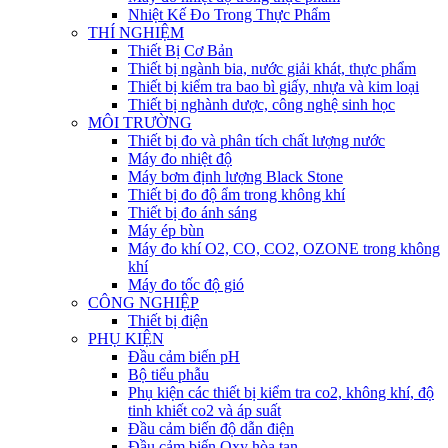
Nhiệt Kế Đo Trong Thực Phẩm
THÍ NGHIỆM
Thiết Bị Cơ Bản
Thiết bị ngành bia, nước giải khát, thực phẩm
Thiết bị kiểm tra bao bì giấy, nhựa và kim loại
Thiết bị nghành dược, công nghệ sinh học
MÔI TRƯỜNG
Thiết bị đo và phân tích chất lượng nước
Máy đo nhiệt độ
Máy bơm định lượng Black Stone
Thiết bị đo độ ẩm trong không khí
Thiết bị đo ánh sáng
Máy ép bùn
Máy đo khí O2, CO, CO2, OZONE trong không
khí
Máy đo tốc độ gió
CÔNG NGHIỆP
Thiết bị điện
PHỤ KIỆN
Đầu cảm biến pH
Bộ tiểu phẫu
Phụ kiện các thiết bị kiểm tra co2, không khí, độ
tinh khiết co2 và áp suất
Đầu cảm biến độ dẫn điện
Đầu cảm biến Oxy hòa tan