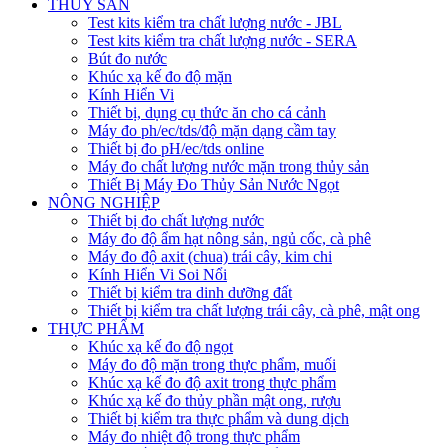
THỦY SẢN
Test kits kiểm tra chất lượng nước - JBL
Test kits kiểm tra chất lượng nước - SERA
Bút đo nước
Khúc xạ kế đo độ mặn
Kính Hiển Vi
Thiết bị, dụng cụ thức ăn cho cá cảnh
Máy đo ph/ec/tds/độ mặn dạng cầm tay
Thiết bị đo pH/ec/tds online
Máy đo chất lượng nước mặn trong thủy sản
Thiết Bị Máy Đo Thủy Sản Nước Ngọt
NÔNG NGHIỆP
Thiết bị đo chất lượng nước
Máy đo độ ẩm hạt nông sản, ngủ cốc, cà phê
Máy đo độ axit (chua) trái cây, kim chi
Kính Hiển Vi Soi Nổi
Thiết bị kiểm tra dinh dưỡng đất
Thiết bị kiểm tra chất lượng trái cây, cà phê, mật ong
THỰC PHẨM
Khúc xạ kế đo độ ngọt
Máy đo độ mặn trong thực phẩm, muối
Khúc xạ kế đo độ axit trong thực phẩm
Khúc xạ kế đo thủy phần mật ong, rượu
Thiết bị kiểm tra thực phẩm và dung dịch
Máy đo nhiệt độ trong thực phẩm