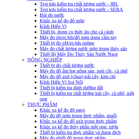
Test kits kiểm tra chất lượng nước - JBL
Test kits kiểm tra chất lượng nước - SERA
Bút đo nước
Khúc xạ kế đo độ mặn
Kính Hiển Vi
Thiết bị, dụng cụ thức ăn cho cá cảnh
Máy đo ph/ec/tds/độ mặn dạng cầm tay
Thiết bị đo pH/ec/tds online
Máy đo chất lượng nước mặn trong thủy sản
Thiết Bị Máy Đo Thủy Sản Nước Ngọt
NÔNG NGHIỆP
Thiết bị đo chất lượng nước
Máy đo độ ẩm hạt nông sản, ngủ cốc, cà phê
Máy đo độ axit (chua) trái cây, kim chi
Kính Hiển Vi Soi Nổi
Thiết bị kiểm tra dinh dưỡng đất
Thiết bị kiểm tra chất lượng trái cây, cà phê, mật
ong
THỰC PHẨM
Khúc xạ kế đo độ ngọt
Máy đo độ mặn trong thực phẩm, muối
Khúc xạ kế đo độ axit trong thực phẩm
Khúc xạ kế đo thủy phần mật ong, rượu
Thiết bị kiểm tra thực phẩm và dung dịch
Máy đo nhiệt độ trong thực phẩm