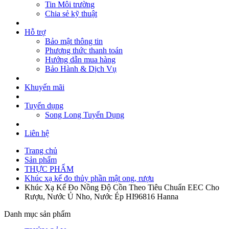
Tin Môi trường
khí
Chia sẻ kỹ thuật
Máy đo tốc độ gió
CÔNG NGHIỆP
Hỗ trợ
Thiết bị điện
Bảo mật thông tin
PHỤ KIỆN
Phương thức thanh toán
Đầu cảm biến pH
Hướng dẫn mua hàng
Bộ tiểu phẫu
Bảo Hành & Dịch Vụ
Phụ kiện các thiết bị kiểm tra co2, không khí, độ
tinh khiết co2 và áp suất
Khuyến mãi
Đầu cảm biến độ dẫn điện
Đầu cảm biến Oxy hòa tan
Tuyển dụng
Dung dịch hiệu chuẩn pH, TDS, bảo vệ đầu điện
Song Long Tuyển Dụng
cực
Liên hệ
Trang chủ
Sản phẩm
THỰC PHẨM
Khúc xạ kế đo thủy phần mật ong, rượu
Khúc Xạ Kế Đo Nồng Độ Cồn Theo Tiêu Chuẩn EEC Cho
Rượu, Nước Ủ Nho, Nước Ép HI96816 Hanna
Danh mục sản phẩm