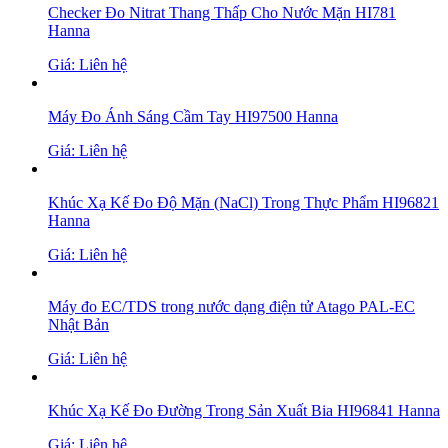
Checker Đo Nitrat Thang Thấp Cho Nước Mặn HI781
Hanna
Giá: Liên hệ
Máy Đo Ánh Sáng Cầm Tay HI97500 Hanna
Giá: Liên hệ
Khúc Xạ Kế Đo Độ Mặn (NaCl) Trong Thực Phẩm HI96821
Hanna
Giá: Liên hệ
Máy đo EC/TDS trong nước dạng điện tử Atago PAL-EC
Nhật Bản
Giá: Liên hệ
Khúc Xạ Kế Đo Đường Trong Sản Xuất Bia HI96841 Hanna
Giá: Liên hệ