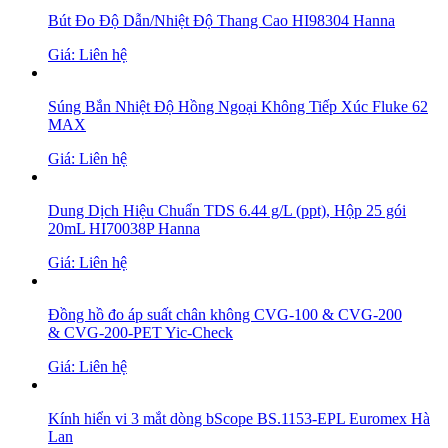
Bút Đo Độ Dẫn/Nhiệt Độ Thang Cao HI98304 Hanna
Giá: Liên hệ
Súng Bắn Nhiệt Độ Hồng Ngoại Không Tiếp Xúc Fluke 62
MAX
Giá: Liên hệ
Dung Dịch Hiệu Chuẩn TDS 6.44 g/L (ppt), Hộp 25 gói
20mL HI70038P Hanna
Giá: Liên hệ
Đồng hồ đo áp suất chân không CVG-100 & CVG-200
& CVG-200-PET Yic-Check
Giá: Liên hệ
Kính hiển vi 3 mắt dòng bScope BS.1153-EPL Euromex Hà
Lan