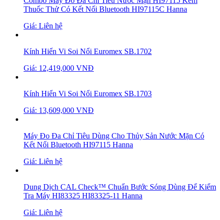
Combo Máy Đo Đa Chỉ Tiêu Nước Mặn HI97115 Kèm
Thuốc Thử Có Kết Nối Bluetooth HI97115C Hanna
Giá: Liên hệ
Kính Hiển Vi Soi Nổi Euromex SB.1702
Giá: 12,419,000 VNĐ
Kính Hiển Vi Soi Nổi Euromex SB.1703
Giá: 13,609,000 VNĐ
Máy Đo Đa Chỉ Tiêu Dùng Cho Thủy Sản Nước Mặn Có
Kết Nối Bluetooth HI97115 Hanna
Giá: Liên hệ
Dung Dịch CAL Check™ Chuẩn Bước Sóng Dùng Để Kiểm
Tra Máy HI83325 HI83325-11 Hanna
Giá: Liên hệ