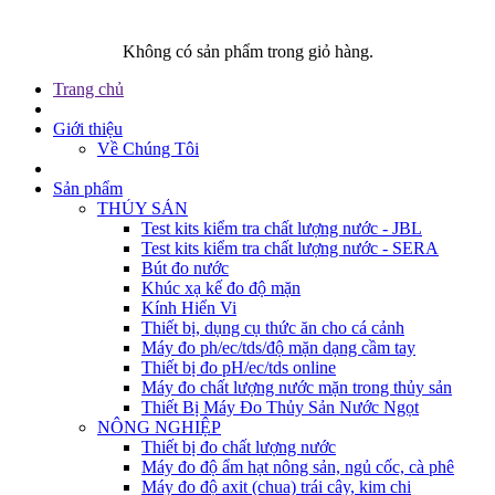
Không có sản phẩm trong giỏ hàng.
Trang chủ
Giới thiệu
Về Chúng Tôi
Sản phẩm
THỦY SẢN
Test kits kiểm tra chất lượng nước - JBL
Test kits kiểm tra chất lượng nước - SERA
Bút đo nước
Khúc xạ kế đo độ mặn
Kính Hiển Vi
Thiết bị, dụng cụ thức ăn cho cá cảnh
Máy đo ph/ec/tds/độ mặn dạng cầm tay
Thiết bị đo pH/ec/tds online
Máy đo chất lượng nước mặn trong thủy sản
Thiết Bị Máy Đo Thủy Sản Nước Ngọt
NÔNG NGHIỆP
Thiết bị đo chất lượng nước
Máy đo độ ẩm hạt nông sản, ngủ cốc, cà phê
Máy đo độ axit (chua) trái cây, kim chi