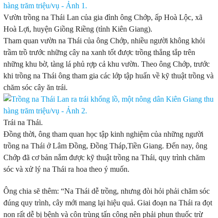
Vườn trồng na Thái Lan của gia đình ông Chớp, ấp Hoà Lộc, xã
Hoà Lợi, huyện Giồng Riềng (tỉnh Kiên Giang).
Tham quan vườn na Thái của ông Chớp, nhiều người không khỏi
trầm trồ trước những cây na xanh tốt được trồng thẳng tắp trên
những khu bờ, tàng lá phủ rợp cả khu vườn. Theo ông Chớp, trước
khi trồng na Thái ông tham gia các lớp tập huấn về kỹ thuật trồng và
chăm sóc cây ăn trái.
Trái na Thái.
Đồng thời, ông tham quan học tập kinh nghiệm của những người
trồng na Thái ở Lâm Đồng, Đồng Tháp,Tiền Giang. Ðến nay, ông
Chớp đã cơ bản nắm được kỹ thuật trồng na Thái, quy trình chăm
sóc và xử lý na Thái ra hoa theo ý muốn.
Ông chia sẽ thêm: “Na Thái dễ trồng, nhưng đòi hỏi phải chăm sóc
đúng quy trình, cây mới mang lại hiệu quả. Giai đoạn na Thái ra đọt
non rất dễ bị bệnh và côn trùng tấn công nên phải phun thuốc trừ