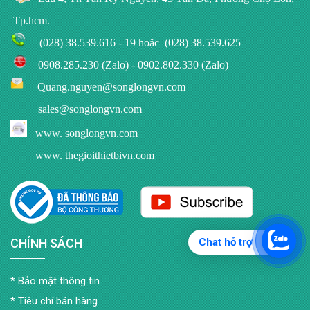
Tp.hcm
.
(028) 38.539.616 - 19
hoặc
(028) 38.539.625
0908.285.230 (Zalo)
-
0902.802.330 (Zalo)
Quang.nguyen@songlongvn.com
sales@songlongvn.com
www.
songlongvn.com
www. thegioithietbivn.com
CHÍNH SÁCH
Chat hỗ trợ
Bảo mật thông tin
Tiêu chí bán hàng