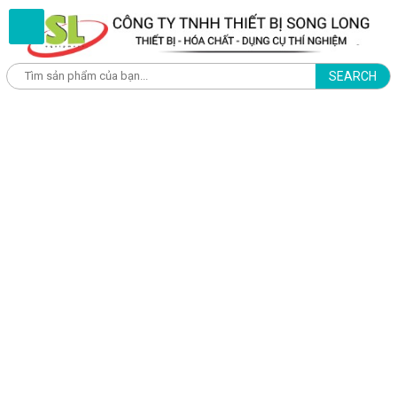
SEARCH
Trang chủ
Giới thiệu
Về Chúng Tôi
Sản phẩm
THỦY SẢN
Test kits kiểm tra chất lượng nước - JBL
Test kits kiểm tra chất lượng nước - SERA
Bút đo nước
Khúc xạ kế đo độ mặn
Kính Hiển Vi
Thiết bị, dụng cụ thức ăn cho cá cảnh
Máy đo ph/ec/tds/độ mặn dạng cầm tay
Thiết bị đo pH/ec/tds online
Máy đo chất lượng nước mặn trong thủy sản
Thiết Bị Máy Đo Thủy Sản Nước Ngọt
NÔNG NGHIỆP
Thiết bị đo chất lượng nước
Máy đo độ ẩm hạt nông sản, ngủ cốc, cà phê
Máy đo độ axit (chua) trái cây, kim chi
Kính Hiển Vi Soi Nổi