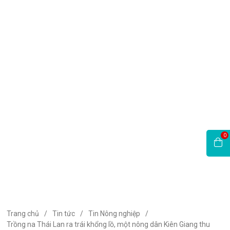
PHỤ KIỆN
Đầu cảm biến pH
Bộ tiểu phẫu
Phụ kiện các thiết bị kiểm tra co2, không khí, độ tinh khiết co2 và áp
suất
Đầu cảm biến độ dẫn điện
Đầu cảm biến Oxy hòa tan
Dung dịch hiệu chuẩn pH, TDS, bảo vệ đầu điện cực
Tin tức
Tin Thủy Sản
Kỹ thuật nuôi trồng
Phòng điều trị bệnh
Góc chia sẻ hỏi đáp
Thị trường
Tin Nông nghiệp
Kỹ thuật trồng trọt
Phòng trừ bệnh
Thị trường nông sản
Sức khỏe và thực phẩm
0
Tin Môi trường
Chia sẻ kỹ thuật
Hỗ trợ
Bảo mật thông tin
Phương thức thanh toán
Hướng dẫn mua hàng
Bảo Hành & Dịch Vụ
Khuyến mãi
Tuyển dụng
Liên hệ
Không có sản
Song Long Tuyển Dụng
phẩm trong giỏ hàng.
Trang chủ
Tin tức
Tin Nông nghiệp
Trồng na Thái Lan ra trái khổng lồ, một nông dân Kiên Giang thu