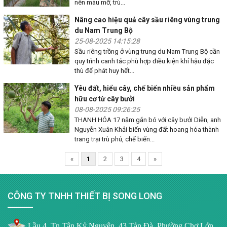
nên màu mỡ, trù...
Nâng cao hiệu quả cây sầu riêng vùng trung
du Nam Trung Bộ
25-08-2025 14:15:28
Sầu riêng trồng ở vùng trung du Nam Trung Bộ cần
quy trình canh tác phù hợp điều kiện khí hậu đặc
thù để phát huy hết...
Yêu đất, hiểu cây, chế biến nhiều sản phẩm
hữu cơ từ cây bưởi
08-08-2025 09:26:25
THANH HÓA 17 năm gắn bó với cây bưởi Diễn, anh
Nguyễn Xuân Khải biến vùng đất hoang hóa thành
trang trại trù phú, chế biến...
«
1
2
3
4
»
CÔNG TY TNHH THIẾT BỊ SONG LONG
Lầu 4, Tn Tân Kỷ Nguyên, 43 Tản Đà, Phường Chợ Lớn,