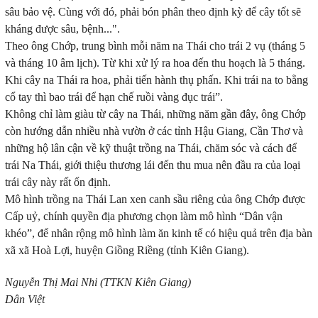
sâu bảo vệ. Cùng với đó, phải bón phân theo định kỳ để cây tốt sẽ
kháng được sâu, bệnh...".
Theo ông Chớp, trung bình mỗi năm na Thái cho trái 2 vụ (tháng 5
và tháng 10 âm lịch). Từ khi xử lý ra hoa đến thu hoạch là 5 tháng.
Khi cây na Thái ra hoa, phải tiến hành thụ phấn. Khi trái na to bằng
cổ tay thì bao trái để hạn chế ruồi vàng đục trái”.
Không chỉ làm giàu từ cây na Thái, những năm gần đây, ông Chớp
còn hướng dẫn nhiều nhà vườn ở các tỉnh Hậu Giang, Cần Thơ và
những hộ lân cận về kỹ thuật trồng na Thái, chăm sóc và cách để
trái Na Thái, giới thiệu thương lái đến thu mua nên đầu ra của loại
trái cây này rất ổn định.
Mô hình trồng na Thái Lan xen canh sầu riêng của ông Chớp được
Cấp uỷ, chính quyền địa phương chọn làm mô hình “Dân vận
khéo”, để nhân rộng mô hình làm ăn kinh tế có hiệu quả trên địa bàn
xã xã Hoà Lợi, huyện Giồng Riềng (tỉnh Kiên Giang).
Nguyễn Thị Mai Nhi (TTKN Kiên Giang)
Dân Việt