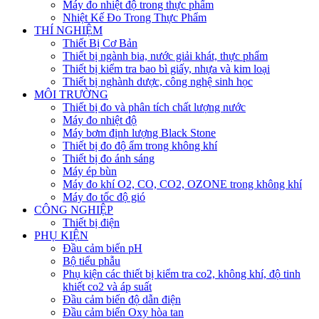
Máy đo nhiệt độ trong thực phẩm
Nhiệt Kế Đo Trong Thực Phẩm
THÍ NGHIỆM
Thiết Bị Cơ Bản
Thiết bị ngành bia, nước giải khát, thực phẩm
Thiết bị kiểm tra bao bì giấy, nhựa và kim loại
Thiết bị nghành dược, công nghệ sinh học
MÔI TRƯỜNG
Thiết bị đo và phân tích chất lượng nước
Máy đo nhiệt độ
Máy bơm định lượng Black Stone
Thiết bị đo độ ẩm trong không khí
Thiết bị đo ánh sáng
Máy ép bùn
Máy đo khí O2, CO, CO2, OZONE trong không khí
Máy đo tốc độ gió
CÔNG NGHIỆP
Thiết bị điện
PHỤ KIỆN
Đầu cảm biến pH
Bộ tiểu phẫu
Phụ kiện các thiết bị kiểm tra co2, không khí, độ tinh
khiết co2 và áp suất
Đầu cảm biến độ dẫn điện
Đầu cảm biến Oxy hòa tan