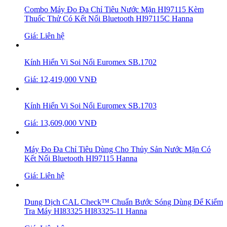
Combo Máy Đo Đa Chỉ Tiêu Nước Mặn HI97115 Kèm
Thuốc Thử Có Kết Nối Bluetooth HI97115C Hanna
Giá: Liên hệ
Kính Hiển Vi Soi Nổi Euromex SB.1702
Giá: 12,419,000 VNĐ
Kính Hiển Vi Soi Nổi Euromex SB.1703
Giá: 13,609,000 VNĐ
Máy Đo Đa Chỉ Tiêu Dùng Cho Thủy Sản Nước Mặn Có
Kết Nối Bluetooth HI97115 Hanna
Giá: Liên hệ
Dung Dịch CAL Check™ Chuẩn Bước Sóng Dùng Để Kiểm
Tra Máy HI83325 HI83325-11 Hanna