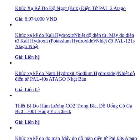
Khúc Xạ Kế Đo Độ Ngọt (Brix) Điện Tử PAL-2 Atago
Giá: 6,974,000 VNĐ
Khúc xạ kế đo Kali Hydroxit/Nhiệt độ điện tử- Máy đo điện
tử Kali Hydroxit (Potassium Hydroxide)/Nhiệt độ PAL-121s
Atago-Nhật
Giá: Liên hệ
Khúc xạ kế đo Natri Hydroxit (Sodium Hydroxide)/Nhiệt độ
điện tử PAL-40s ATAGO Nhật Bản
Giá: Liên hệ
Thiết Bị Đo Hàm Lượng CO2 Trong Bia, Đồ Uống Có Ga
BCC-7001 Hãng Yic-Check
Giá: Liên hệ
Khúc xạ kế đo đọ mặn-Máy đo độ mặn điện tử Pal-03s Atago