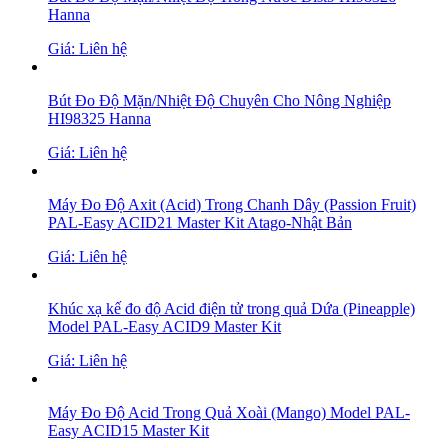
Hanna
Giá: Liên hệ
Bút Đo Độ Mặn/Nhiệt Độ Chuyên Cho Nông Nghiệp
HI98325 Hanna
Giá: Liên hệ
Máy Đo Độ Axit (Acid) Trong Chanh Dây (Passion Fruit)
PAL-Easy ACID21 Master Kit Atago-Nhật Bản
Giá: Liên hệ
Khúc xạ kế đo độ Acid điện tử trong quả Dứa (Pineapple)
Model PAL-Easy ACID9 Master Kit
Giá: Liên hệ
Máy Đo Độ Acid Trong Quả Xoài (Mango) Model PAL-
Easy ACID15 Master Kit