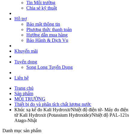
Tin Môi trường
khí
Chia sẻ kỹ thuật
Máy đo tốc độ gió
CÔNG NGHIỆP
Hỗ trợ
Thiết bị điện
Bảo mật thông tin
PHỤ KIỆN
Phương thức thanh toán
Đầu cảm biến pH
Hướng dẫn mua hàng
Bộ tiểu phẫu
Bảo Hành & Dịch Vụ
Phụ kiện các thiết bị kiểm tra co2, không khí, độ
tinh khiết co2 và áp suất
Khuyến mãi
Đầu cảm biến độ dẫn điện
Đầu cảm biến Oxy hòa tan
Tuyển dụng
Dung dịch hiệu chuẩn pH, TDS, bảo vệ đầu điện
Song Long Tuyển Dụng
cực
Liên hệ
Trang chủ
Sản phẩm
MÔI TRƯỜNG
Thiết bị đo và phân tích chất lượng nước
Khúc xạ kế đo Kali Hydroxit/Nhiệt độ điện tử- Máy đo điện
tử Kali Hydroxit (Potassium Hydroxide)/Nhiệt độ PAL-121s
Atago-Nhật
Danh mục sản phẩm