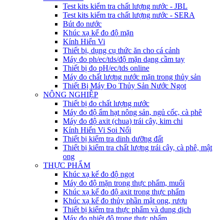
Test kits kiểm tra chất lượng nước - JBL
Test kits kiểm tra chất lượng nước - SERA
Bút đo nước
Khúc xạ kế đo độ mặn
Kính Hiển Vi
Thiết bị, dụng cụ thức ăn cho cá cảnh
Máy đo ph/ec/tds/độ mặn dạng cầm tay
Thiết bị đo pH/ec/tds online
Máy đo chất lượng nước mặn trong thủy sản
Thiết Bị Máy Đo Thủy Sản Nước Ngọt
NÔNG NGHIỆP
Thiết bị đo chất lượng nước
Máy đo độ ẩm hạt nông sản, ngủ cốc, cà phê
Máy đo độ axit (chua) trái cây, kim chi
Kính Hiển Vi Soi Nổi
Thiết bị kiểm tra dinh dưỡng đất
Thiết bị kiểm tra chất lượng trái cây, cà phê, mật
ong
THỰC PHẨM
Khúc xạ kế đo độ ngọt
Máy đo độ mặn trong thực phẩm, muối
Khúc xạ kế đo độ axit trong thực phẩm
Khúc xạ kế đo thủy phần mật ong, rượu
Thiết bị kiểm tra thực phẩm và dung dịch
Máy đo nhiệt độ trong thực phẩm