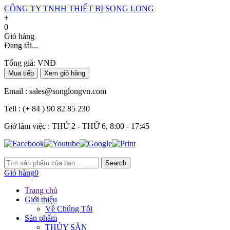
CÔNG TY TNHH THIẾT BỊ SONG LONG
+
0
Giỏ hàng
Đang tải...
Tổng giá:
VNĐ
Mua tiếp
Xem giỏ hàng
Email :
sales@songlongvn.com
Tell :
(+ 84 ) 90 82 85 230
Giờ làm việc : THỨ 2 - THỨ 6, 8:00 - 17:45
Search
Giỏ hàng
0
Trang chủ
Giới thiệu
Về Chúng Tôi
Sản phẩm
THỦY SẢN