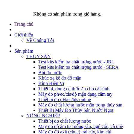
Không có sản phẩm trong giỏ hàng.
Trang chủ
Giới thiệu
Về Chúng Tôi
Sản phẩm
THỦY SẢN
Test kits kiểm tra chất lượng nước - JBL
Test kits kiểm tra chất lượng nước - SERA
Bút đo nước
Khúc xạ kế đo độ mặn
Kính Hiển Vi
Thiết bị, dụng cụ thức ăn cho cá cảnh
Máy đo ph/ec/tds/độ mặn dạng cầm tay
Thiết bị đo pH/ec/tds online
Máy đo chất lượng nước mặn trong thủy sản
Thiết Bị Máy Đo Thủy Sản Nước Ngọt
NÔNG NGHIỆP
Thiết bị đo chất lượng nước
Máy đo độ ẩm hạt nông sản, ngủ cốc, cà phê
Máy đo độ axit (chua) trái cây, kim chi