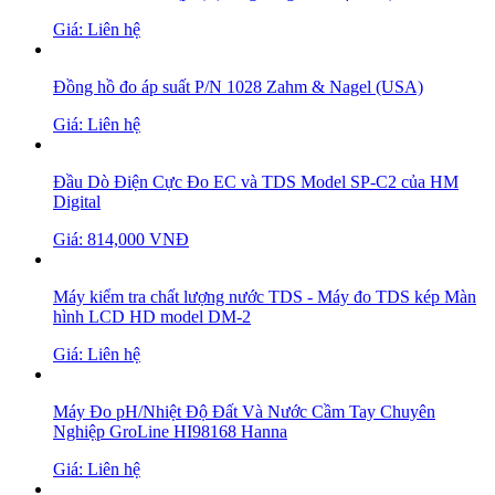
Giá: Liên hệ
Đồng hồ đo áp suất P/N 1028 Zahm & Nagel (USA)
Giá: Liên hệ
Đầu Dò Điện Cực Đo EC và TDS Model SP-C2 của HM
Digital
Giá: 814,000 VNĐ
Máy kiểm tra chất lượng nước TDS - Máy đo TDS kép Màn
hình LCD HD model DM-2
Giá: Liên hệ
Máy Đo pH/Nhiệt Độ Đất Và Nước Cầm Tay Chuyên
Nghiệp GroLine HI98168 Hanna
Giá: Liên hệ