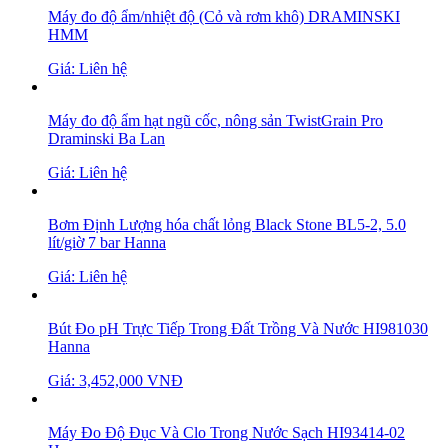
Máy đo độ ẩm/nhiệt độ (Cỏ và rơm khô) DRAMINSKI
HMM
Giá: Liên hệ
Máy đo độ ẩm hạt ngũ cốc, nông sản TwistGrain Pro
Draminski Ba Lan
Giá: Liên hệ
Bơm Định Lượng hóa chất lỏng Black Stone BL5-2, 5.0
lít/giờ 7 bar Hanna
Giá: Liên hệ
Bút Đo pH Trực Tiếp Trong Đất Trồng Và Nước HI981030
Hanna
Giá: 3,452,000 VNĐ
Máy Đo Độ Đục Và Clo Trong Nước Sạch HI93414-02