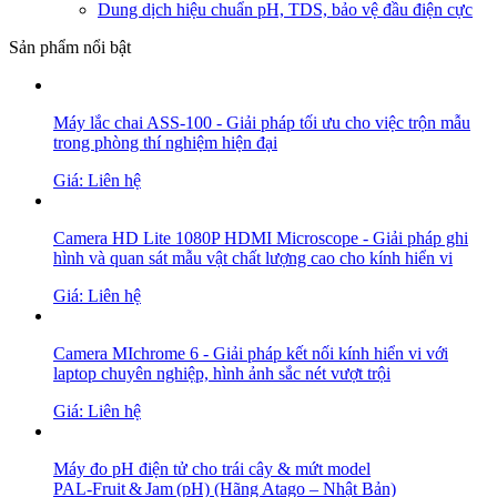
Dung dịch hiệu chuẩn pH, TDS, bảo vệ đầu điện cực
Sản phẩm nổi bật
Máy lắc chai ASS-100 - Giải pháp tối ưu cho việc trộn mẫu
trong phòng thí nghiệm hiện đại
Giá: Liên hệ
Camera HD Lite 1080P HDMI Microscope - Giải pháp ghi
hình và quan sát mẫu vật chất lượng cao cho kính hiển vi
Giá: Liên hệ
Camera MIchrome 6 - Giải pháp kết nối kính hiển vi với
laptop chuyên nghiệp, hình ảnh sắc nét vượt trội
Giá: Liên hệ
Máy đo pH điện tử cho trái cây & mứt model
PAL‑Fruit & Jam (pH) (Hãng Atago – Nhật Bản)