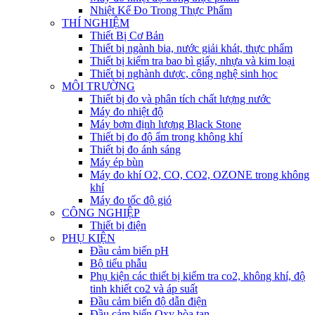
Nhiệt Kế Đo Trong Thực Phẩm
THÍ NGHIỆM
Thiết Bị Cơ Bản
Thiết bị ngành bia, nước giải khát, thực phẩm
Thiết bị kiểm tra bao bì giấy, nhựa và kim loại
Thiết bị nghành dược, công nghệ sinh học
MÔI TRƯỜNG
Thiết bị đo và phân tích chất lượng nước
Máy đo nhiệt độ
Máy bơm định lượng Black Stone
Thiết bị đo độ ẩm trong không khí
Thiết bị đo ánh sáng
Máy ép bùn
Máy đo khí O2, CO, CO2, OZONE trong không
khí
Máy đo tốc độ gió
CÔNG NGHIỆP
Thiết bị điện
PHỤ KIỆN
Đầu cảm biến pH
Bộ tiểu phẫu
Phụ kiện các thiết bị kiểm tra co2, không khí, độ
tinh khiết co2 và áp suất
Đầu cảm biến độ dẫn điện
Đầu cảm biến Oxy hòa tan