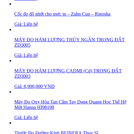
Cốc đo độ nhớt cho mực in – Zahn Cup – Rigosha
Giá: Liên hệ
MÁY ĐO HÀM LƯỢNG THỦY NGÂN TRONG ĐẤT
ZD3005
Giá: Liên hệ
MÁY ĐO HÀM LƯỢNG CADMI (Cd) TRONG ĐẤT
ZD3003
Giá: 8,900,000 VNĐ
Máy Đo Oxy Hòa Tan Cầm Tay Dạng Quang Học Thế Hệ
Mới Hanna HI98198
Giá: Liên hệ
Thước Đo Đường Kính BEINERA Thụy Sĩ