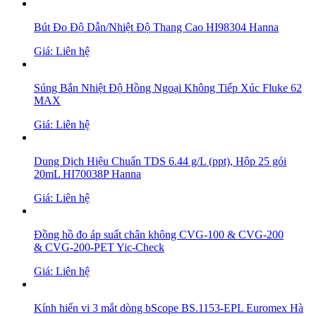
Bút Đo Độ Dẫn/Nhiệt Độ Thang Cao HI98304 Hanna
Giá: Liên hệ
Súng Bắn Nhiệt Độ Hồng Ngoại Không Tiếp Xúc Fluke 62
MAX
Giá: Liên hệ
Dung Dịch Hiệu Chuẩn TDS 6.44 g/L (ppt), Hộp 25 gói
20mL HI70038P Hanna
Giá: Liên hệ
Đồng hồ đo áp suất chân không CVG-100 & CVG-200
& CVG-200-PET Yic-Check
Giá: Liên hệ
Kính hiển vi 3 mắt dòng bScope BS.1153-EPL Euromex Hà