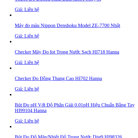
Giá: Liên hệ
Máy đo màu Nippon Denshoku Model ZE-7700 Nhật
Giá: Liên hệ
Checker Máy Đo Iot Trong Nước Sạch HI718 Hanna
Giá: Liên hệ
Checker Đo Đồng Thang Cao HI702 Hanna
Giá: Liên hệ
Bút Đo pH Với Độ Phân Giải 0.01pH Hiệu Chuẩn Bằng Tay
HI99104 Hanna
Giá: Liên hệ
Bút Đo Độ Mặn/Nhiệt Độ Trong Nước Dist9 HI98326