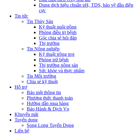
Dung dịch hiệu chuẩn pH, TDS, bảo vệ đầu điện
cực
Tin tức
Tin Thủy Sản
Kỹ thuật nuôi trồng
Phòng điều trị bệnh
Góc chia sẻ hỏi đáp
Thị trường
Tin Nông nghiệp
Kỹ thuật trồng trọt
Phòng trừ bệnh
Thị trường nông sản
Sức khỏe và thực phẩm
Tin Môi trường
Chia sẻ kỹ thuật
Hỗ trợ
Bảo mật thông tin
Phương thức thanh toán
Hướng dẫn mua hàng
Bảo Hành & Dịch Vụ
Khuyến mãi
Tuyển dụng
Song Long Tuyển Dụng
Liên hệ