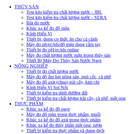
THỦY SẢN
Test kits kiểm tra chất lượng nước - JBL
Test kits kiểm tra chất lượng nước - SERA
Bút đo nước
Khúc xạ kế đo độ mặn
Kính Hiển Vi
Thiết bị, dụng cụ thức ăn cho cá cảnh
Máy đo ph/ec/tds/độ mặn dạng cầm tay
Thiết bị đo pH/ec/tds online
Máy đo chất lượng nước mặn trong thủy sản
Thiết Bị Máy Đo Thủy Sản Nước Ngọt
NÔNG NGHIỆP
Thiết bị đo chất lượng nước
Máy đo độ ẩm hạt nông sản, ngủ cốc, cà phê
Máy đo độ axit (chua) trái cây, kim chi
Kính Hiển Vi Soi Nổi
Thiết bị kiểm tra dinh dưỡng đất
Thiết bị kiểm tra chất lượng trái cây, cà phê, mật ong
THỰC PHẨM
Khúc xạ kế đo độ ngọt
Máy đo độ mặn trong thực phẩm, muối
Khúc xạ kế đo độ axit trong thực phẩm
Khúc xạ kế đo thủy phần mật ong, rượu
Thiết bị kiểm tra thực phẩm và dung dịch