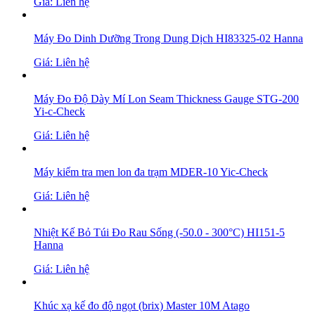
Giá: Liên hệ
Máy Đo Dinh Dưỡng Trong Dung Dịch HI83325-02 Hanna
Giá: Liên hệ
Máy Đo Độ Dày Mí Lon Seam Thickness Gauge STG-200
Yi-c-Check
Giá: Liên hệ
Máy kiểm tra men lon đa trạm MDER-10 Yic-Check
Giá: Liên hệ
Nhiệt Kế Bỏ Túi Đo Rau Sống (-50.0 - 300°C) HI151-5
Hanna
Giá: Liên hệ
Khúc xạ kế đo độ ngọt (brix) Master 10M Atago