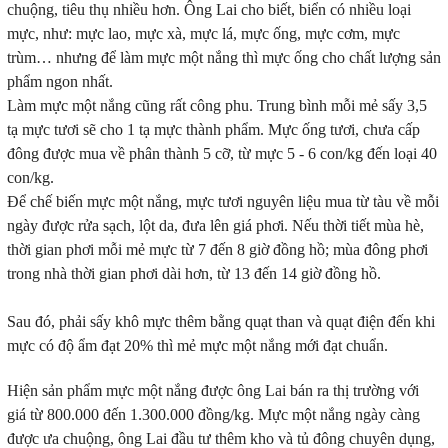
chuộng, tiêu thụ nhiều hơn. Ông Lai cho biết, biển có nhiều loại
mực, như: mực lao, mực xà, mực lá, mực ống, mực cơm, mực
trùm… nhưng để làm mực một nắng thì mực ống cho chất lượng sản
phẩm ngon nhất.
Làm mực một nắng cũng rất công phu. Trung bình mỗi mẻ sấy 3,5
tạ mực tươi sẽ cho 1 tạ mực thành phẩm. Mực ống tươi, chưa cấp
đông được mua về phân thành 5 cỡ, từ mực 5 - 6 con/kg đến loại 40
con/kg.
Để chế biến mực một nắng, mực tươi nguyên liệu mua từ tàu về mỗi
ngày được rửa sạch, lột da, đưa lên giá phơi. Nếu thời tiết mùa hè,
thời gian phơi mỗi mẻ mực từ 7 đến 8 giờ đồng hồ; mùa đông phơi
trong nhà thời gian phơi dài hơn, từ 13 đến 14 giờ đồng hồ.
Sau đó, phải sấy khô mực thêm bằng quạt than và quạt điện đến khi
mực có độ ẩm đạt 20% thì mẻ mực một nắng mới đạt chuẩn.
Hiện sản phẩm mực một nắng được ông Lai bán ra thị trường với
giá từ 800.000 đến 1.300.000 đồng/kg. Mực một nắng ngày càng
được ưa chuộng, ông Lai đầu tư thêm kho và tủ đông chuyên dụng,