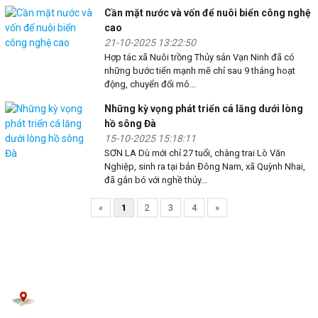
Cần mặt nước và vốn để nuôi biển công nghệ
cao
21-10-2025 13:22:50
Hợp tác xã Nuôi trồng Thủy sản Vạn Ninh đã có
những bước tiến mạnh mẽ chỉ sau 9 tháng hoạt
động, chuyển đổi mô...
Những kỳ vọng phát triển cá lăng dưới lòng
hồ sông Đà
15-10-2025 15:18:11
SƠN LA Dù mới chỉ 27 tuổi, chàng trai Lò Văn
Nghiệp, sinh ra tại bản Đông Nam, xã Quỳnh Nhai,
đã gắn bó với nghề thủy...
«
1
2
3
4
»
CÔNG TY TNHH THIẾT BỊ SONG LONG
Lầu 4, Tn Tân Kỷ Nguyên, 43 Tản Đà, Phường Chợ Lớn,