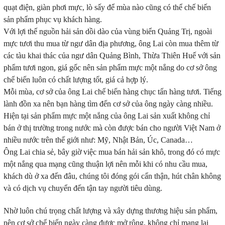
quạt điện, giàn phơi mực, lò sấy để mùa nào cũng có thể chế biến
sản phẩm phục vụ khách hàng.
Với lợi thế nguồn hải sản dồi dào của vùng biển Quảng Trị, ngoài
mực tươi thu mua từ ngư dân địa phương, ông Lai còn mua thêm từ
các tàu khai thác của ngư dân Quảng Bình, Thừa Thiên Huế với sản
phẩm tươi ngon, giá gốc nên sản phẩm mực một nắng do cơ sở ông
chế biến luôn có chất lượng tốt, giá cả hợp lý.
Mỗi mùa, cơ sở của ông Lai chế biến hàng chục tấn hàng tươi. Tiếng
lành đồn xa nên bạn hàng tìm đến cơ sở của ông ngày càng nhiều.
Hiện tại sản phẩm mực một nắng của ông Lai sản xuất không chỉ
bán ở thị trường trong nước mà còn được bán cho người Việt Nam ở
nhiều nước trên thế giới như: Mỹ, Nhật Bản, Úc, Canada…
Ông Lai chia sẻ, bây giờ việc mua bán hải sản khô, trong đó có mực
một nắng qua mạng cũng thuận lợi nên mỗi khi có nhu cầu mua,
khách dù ở xa đến đâu, chúng tôi đóng gói cẩn thận, hút chân không
và có dịch vụ chuyển đến tận tay người tiêu dùng.
Nhờ luôn chú trọng chất lượng và xây dựng thương hiệu sản phẩm,
nên cơ sở chế biến ngày càng được mở rộng, không chỉ mang lại