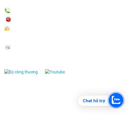
Tp.hcm
.
(028) 38.539.616 - 19
hoặc
(028) 38.539.625
0908.285.230 (Zalo)
-
0902.802.330 (Zalo)
Quang.nguyen@songlongvn.com
sales@songlongvn.com
www.
songlongvn.com
www. thegioithietbivn.com
CHÍNH SÁCH
Bảo mật thông tin
Chat hỗ trợ
Tiêu chí bán hàng
Bảo hành và dịch vụ
Chính sách đổi/trả hàng