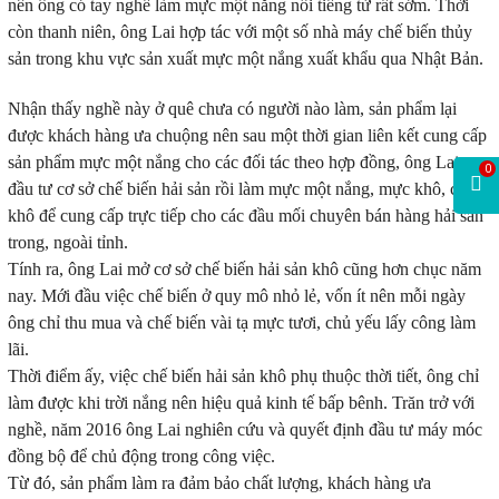
nên ông có tay nghề làm mực một nắng nổi tiếng từ rất sớm. Thời
còn thanh niên, ông Lai hợp tác với một số nhà máy chế biến thủy
sản trong khu vực sản xuất mực một nắng xuất khẩu qua Nhật Bản.
Nhận thấy nghề này ở quê chưa có người nào làm, sản phẩm lại
được khách hàng ưa chuộng nên sau một thời gian liên kết cung cấp
sản phẩm mực một nắng cho các đối tác theo hợp đồng, ông Lai tự
0
đầu tư cơ sở chế biến hải sản rồi làm mực một nắng, mực khô, cá
khô để cung cấp trực tiếp cho các đầu mối chuyên bán hàng hải sản
trong, ngoài tỉnh.
Tính ra, ông Lai mở cơ sở chế biến hải sản khô cũng hơn chục năm
nay. Mới đầu việc chế biến ở quy mô nhỏ lẻ, vốn ít nên mỗi ngày
ông chỉ thu mua và chế biến vài tạ mực tươi, chủ yếu lấy công làm
lãi.
Thời điểm ấy, việc chế biến hải sản khô phụ thuộc thời tiết, ông chỉ
làm được khi trời nắng nên hiệu quả kinh tế bấp bênh. Trăn trở với
nghề, năm 2016 ông Lai nghiên cứu và quyết định đầu tư máy móc
đồng bộ để chủ động trong công việc.
Từ đó, sản phẩm làm ra đảm bảo chất lượng, khách hàng ưa